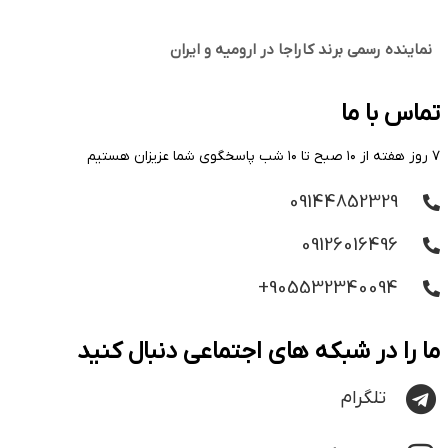
نماینده رسمی برند کاراجا در ارومیه و ایران
تماس با ما
۷ روز هفته از ۱۰ صبح تا ۱۰ شب پاسخگوی شما عزیزان هستیم
09144852329
09126016496
905532340094+
ما را در شبکه های اجتماعی دنبال کنید
تلگرام