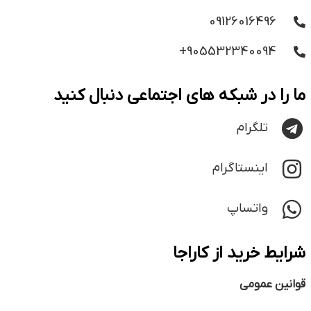
09126016496
905532340094+
ما را در شبکه های اجتماعی دنبال کنید
تلگرام
اینستاگرام
واتساپ
شرایط خرید از کاراجا
قوانین عمومی