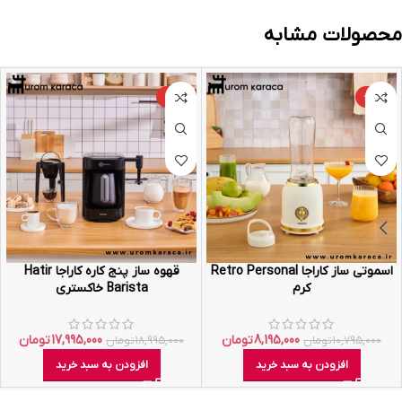
محصولات مشابه
-5%
-24%
اسموتی ساز کاراجا Retro Personal
قهوه ساز پنج کاره کاراجا Hatir
کرم
Barista خاکستری
8,195,000
تومان
17,995,000
تومان
10,795,000
تومان
18,995,000
تومان
افزودن به سبد خرید
افزودن به سبد خرید