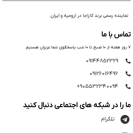
نماینده رسمی برند کاراجا در ارومیه و ایران
تماس با ما
۷ روز هفته از ۱۰ صبح تا ۱۰ شب پاسخگوی شما عزیزان هستیم
09144852329
09126016496
905532340094+
ما را در شبکه های اجتماعی دنبال کنید
تلگرام