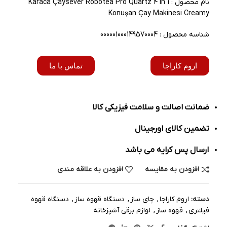
نام محصول : Karaca Çaysever Robotea Pro Quartz 4 in 1
Konuşan Çay Makinesi Creamy
شناسه محصول : 000001000149570004
اروم کاراجا
تماس با ما
ضمانت اصالت و سلامت فیزیکی کالا
تضمین کالای اورجینال
ارسال پس کرایه می باشد
افزودن به مقایسه
افزودن به علاقه مندی
دسته:
اروم کاراجا
,
چای ساز
,
دستگاه قهوه ساز
,
دستگاه قهوه
فیلتری
,
قهوه ساز
,
لوازم برقی آشپزخانه