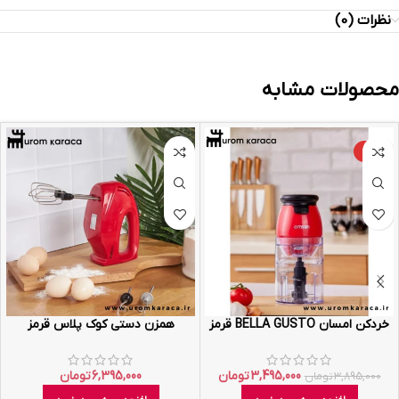
نظرات (0)
محصولات مشابه
-10%
خردکن امسان BELLA GUSTO قرمز
همزن دستی کوک پلاس قرمز
3,495,000
تومان
6,395,000
تومان
3,895,000
تومان