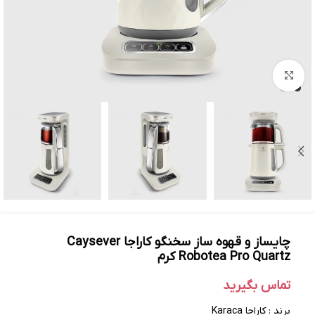
بزرگنمایی تصویر
چایساز و قهوه ساز سخنگو کاراجا Caysever
Robotea Pro Quartz کرم
تماس بگیرید
برند : کاراجا Karaca