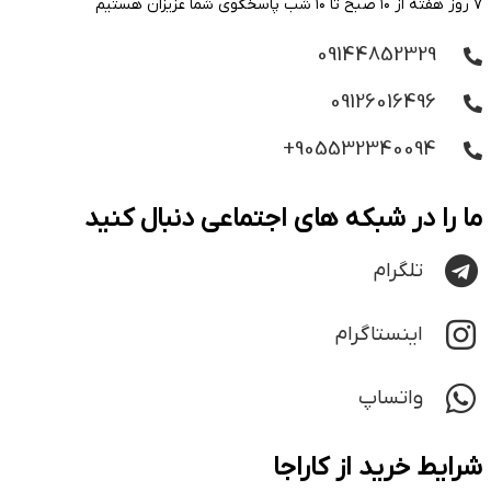
۷ روز هفته از ۱۰ صبح تا ۱۰ شب پاسخگوی شما عزیزان هستیم
09144852329
09126016496
905532340094+
ما را در شبکه های اجتماعی دنبال کنید
تلگرام
اینستاگرام
واتساپ
شرایط خرید از کاراجا