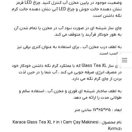
وضعیت موجود در پایین مخزن آب کنترل کنید. چراغ LED قرمز
نشان دهنده حالت جوش و چراغ LED آبی نشان دهنده حالت گرم
نگه داشتن است.
چای ساز شیشه ای در صورت نبود آب در مخزن یا تمام شدن آن
به طور خودکار فرآیند را متوقف می کند.
به لطف درب مخزن آب ، برای استفاده به عنوان کتری برقی نیز
مناسب است.
چای ساز Glass Tea XL که با عملکرد گرم نگه داشتن خودکار خود
در مصرف انرژی صرفه جویی می کند ، آب شما را در حین لذت
بردن از چای گرم نگه می دارد.
به لطف ساختار شیشه ای قوری و مخزن آب ، استفاده سالم و
طولانی مدت را ارائه می دهد.
ابعاد : 35*25*17 سانتی متر
نام محصول : Karaca Glass Tea XL 2 in 1 Cam Çay Makinesi
Kırmızı