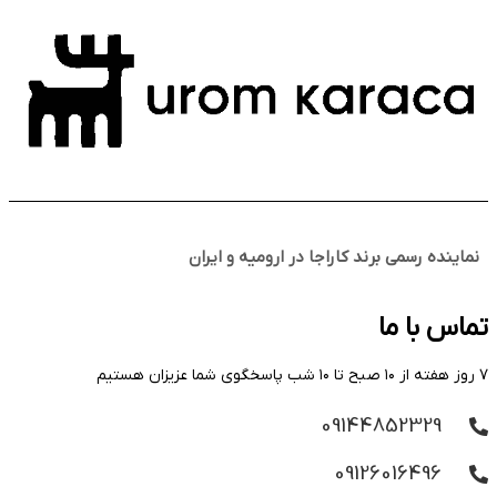
نماینده رسمی برند کاراجا در ارومیه و ایران
تماس با ما
۷ روز هفته از ۱۰ صبح تا ۱۰ شب پاسخگوی شما عزیزان هستیم
09144852329
09126016496