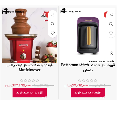
-26%
-9%
قهوه ساز هومند Pottoman 1863h
فوندو و شکلات ساز کوک پلاس
بنفش
Mutfaksever
7,095,000
تومان
13,395,000
تومان
7,795,000
تومان
17,995,000
تومان
افزودن به سبد خرید
افزودن به سبد خرید