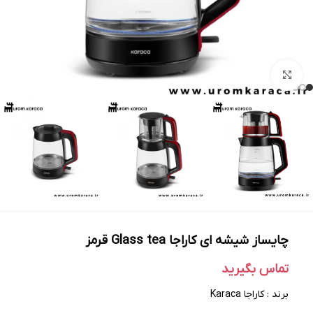
بزرگنمایی تصویر
چایساز شیشه‌ ای کاراجا Glass tea قرمز
تماس بگیرید
برند : کاراجا Karaca