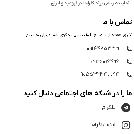
نماینده رسمی برند کاراجا در ارومیه و ایران
تماس با ما
۷ روز هفته از ۱۰ صبح تا ۱۰ شب پاسخگوی شما عزیزان هستیم
09144852329
09126016496
905532340094+
ما را در شبکه های اجتماعی دنبال کنید
تلگرام
اینستاگرام