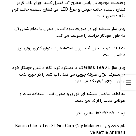
وضعیت موجود در پایین مخزن آب کنترل کنید. چراغ LED قرمز
نشان دهنده حالت جوش و چراغ LED آبی نشان دهنده حالت گرم
نگه داشتن است.
چای ساز شیشه ای در صورت نبود آب در مخزن یا تمام شدن آن
به طور خودکار فرآیند را متوقف می کند.
به لطف درب مخزن آب ، برای استفاده به عنوان کتری برقی نیز
مناسب است.
چای ساز Glass Tea XL که با عملکرد گرم نگه داشتن خودکار خود
در مصرف انرژی صرفه جویی می کند ، آب شما را در حین لذت
بردن از چای گرم نگه می دارد.
به لطف ساختار شیشه ای قوری و مخزن آب ، استفاده سالم و
طولانی مدت را ارائه می دهد.
ابعاد : 35*25*17 سانتی متر
نام محصول : Karaca Glass Tea XL 2in1 Cam Çay Makinesi
ve Kettle Antrasit