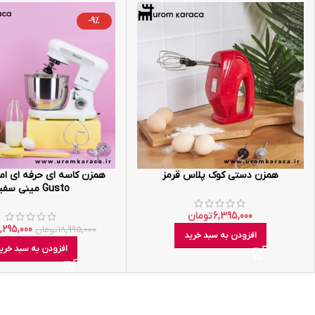
-9%
همزن دستی کوک پلاس قرمز
Gusto مینی سفید
6,395,000
تومان
7,295,000
18,995,000
تومان
افزودن به سبد خرید
افزودن به سبد خری