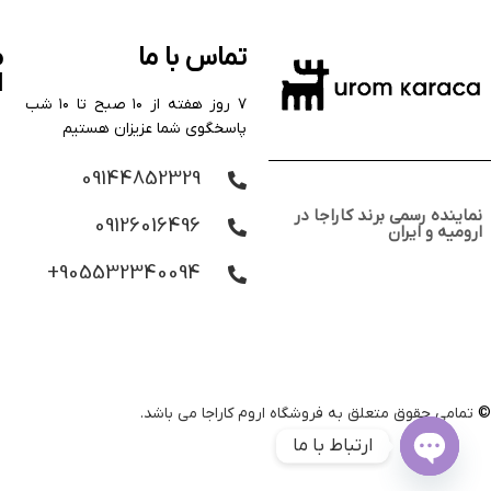
تماس با ما
م
ا
۷ روز هفته از ۱۰ صبح تا ۱۰ شب
پاسخگوی شما عزیزان هستیم
09144852329
نماینده رسمی برند کاراجا در
09126016496
ارومیه و ایران
905532340094+
©️
تمامی حقوق متعلق به فروشگاه اروم کاراجا می باشد.
ارتباط با ما
Open