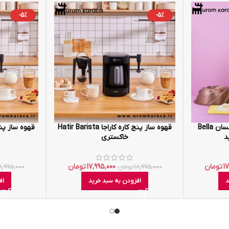
-5%
-5%
همزن کاسه ای حرفه ای امسان Bella
قهوه ساز پنج کاره کاراجا Hatir Barista
خاکستری
1
تومان
17,995,000
تومان
18,995,000
تومان
8,995,000
د
افزودن به سبد خرید
اف