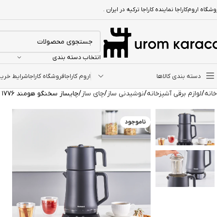
شگاه اروم‌کاراجا نماینده کاراجا ترکیه در ایران .
انتخاب دسته بندی
دسته بندی کالاها
اروم کاراجا
فروشگاه کاراجا
شرایط خرید ا
خانه
لوازم برقی آشپزخانه
نوشیدنی ساز
چای ساز
چایساز سخنگو هومند ۱۷۷۶ Royaltea Elegant مشکی مات
ناموجود