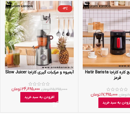
-3%
قهوه ساز پنج کاره کاراجا Hatir Barista
آبمیوه و مرکبات گیری کاراجا Slow Juicer
قرمز
24,895,000
تومان
25,695,000
تومان
17,995,000
تومان
1
تومان
افزودن به سبد خرید
زودن به سبد خرید