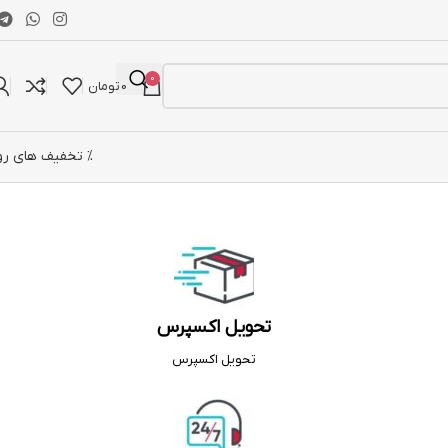
0
0
تومان
% تخفیف های رو
تحویل اکسپرس
تحویل اکسپرس