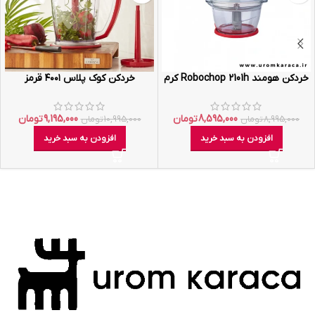
خردکن هومند Robochop 2101h کرم
خردکن کوک پلاس ۴۰۰۱ قرمز
8,595,000
تومان
9,195,000
تومان
8,995,000
تومان
10,995,000
تومان
افزودن به سبد خرید
افزودن به سبد خرید