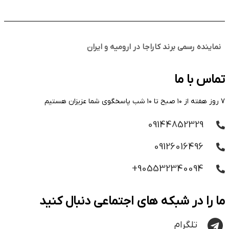
نماینده رسمی برند کاراجا در ارومیه و ایران
تماس با ما
۷ روز هفته از ۱۰ صبح تا ۱۰ شب پاسخگوی شما عزیزان هستیم
09144852329
09126016496
905532340094+
ما را در شبکه های اجتماعی دنبال کنید
تلگرام