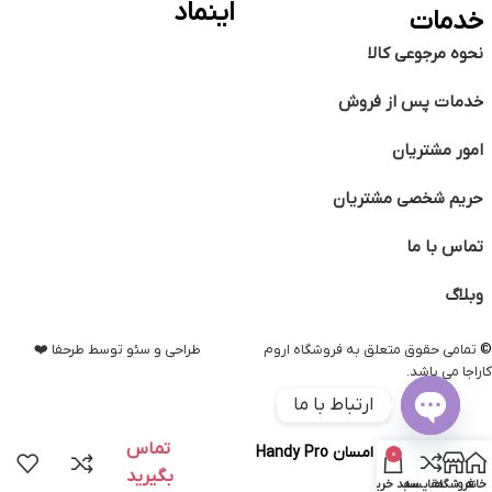
اینماد
خدمات
نحوه مرجوعی کالا
خدمات پس از فروش
امور مشتریان
حریم شخصی مشتریان
تماس با ما
وبلاگ
©️
تمامی حقوق متعلق به فروشگاه اروم
طراحی و سئو توسط طرحفا ❤️
کاراجا می باشد.
ارتباط با ما
Open
تماس
چایساز امسان Handy Pro
0
chaty
سفید
بگیرید
خانه
فروشگاه
مقایسه
سبد خرید