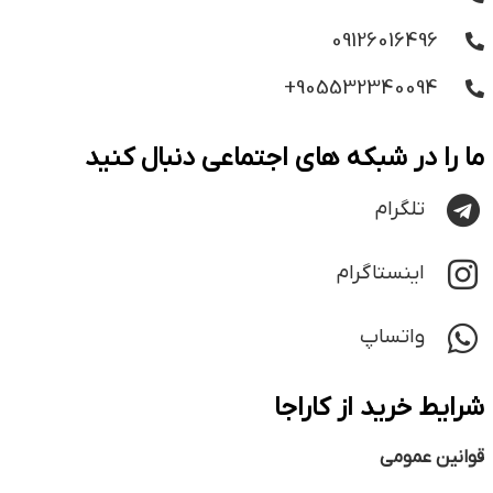
09126016496
905532340094+
ما را در شبکه های اجتماعی دنبال کنید
تلگرام
اینستاگرام
واتساپ
شرایط خرید از کاراجا
قوانین عمومی