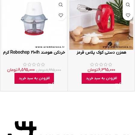
همزن دستی کوک پلاس قرمز
خردکن هومند Robochop 2101h کرم
6,395,000
تومان
8,595,000
تومان
8,995,000
تومان
افزودن به سبد خرید
افزودن به سبد خرید