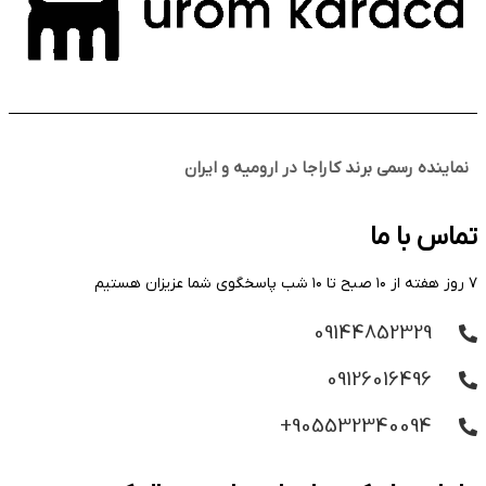
نماینده رسمی برند کاراجا در ارومیه و ایران
تماس با ما
۷ روز هفته از ۱۰ صبح تا ۱۰ شب پاسخگوی شما عزیزان هستیم
09144852329
09126016496
905532340094+