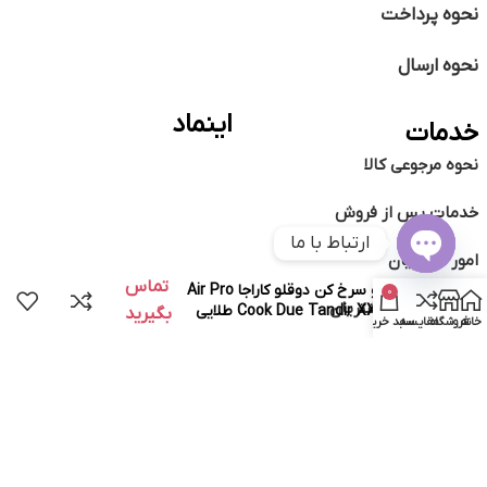
نحوه پرداخت
نحوه ارسال
اینماد
خدمات
نحوه مرجوعی کالا
خدمات پس از فروش
ارتباط با ما
امور مشتریان
Open
تماس
هواپز و سرخ کن دوقلو کاراجا Air Pro
0
chaty
حریم شخصی مشتریان
Cook Due Tandir XXXXL 8 طلایی
بگیرید
خانه
فروشگاه
مقایسه
سبد خرید
تماس با ما
وبلاگ
©️
تمامی حقوق متعلق به فروشگاه اروم
طراحی و سئو توسط طرحفا ❤️
کاراجا می باشد.