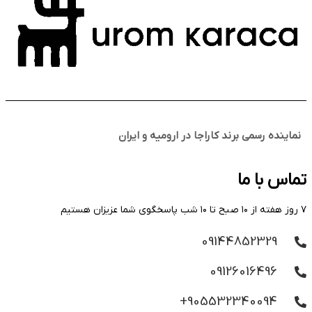
نماینده رسمی برند کاراجا در ارومیه و ایران
تماس با ما
۷ روز هفته از ۱۰ صبح تا ۱۰ شب پاسخگوی شما عزیزان هستیم
09144852329
09126016496
905532340094+