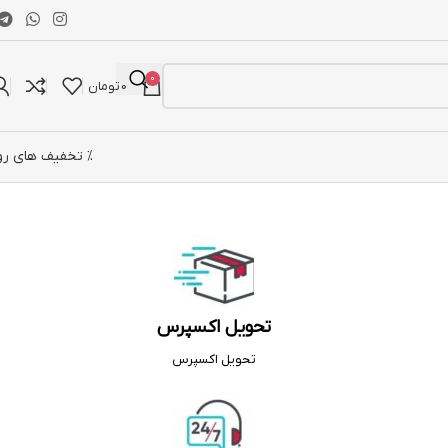
0
0
تومان
% تخفیف های رو
تحویل اکسپرس
تحویل اکسپرس