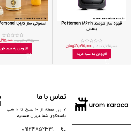
قهوه ساز هومند Pottoman 1863h
اسموتی ساز کاراجا Retro Personal کرم
بنفش
,195,000
10,795,000
تومان
7,095,000
تومان
7,795,000
تومان
افزودن به سبد خری
افزودن به سبد خرید
تماس با ما
م
ا
۷ روز هفته از ۱۰ صبح تا ۱۰ شب
پاسخگوی شما عزیزان هستیم
09144852329