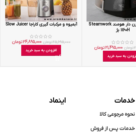
اتو بخار مخزن دار هومند Steamwork
آبمیوه و مرکبات گیری کاراجا Slow Juicer
1160H بژ
24,895,000
تومان
25,695,000
تومان
21,495,000
تومان
2
تومان
افزودن به سبد خرید
زودن به سبد خرید
خدمات
اینماد
نحوه مرجوعی کالا
خدمات پس از فروش