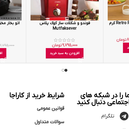
فوندو و شکلات ساز کوک پلاس
Mutfaksever
8
تومان
9,795,000
تومان
2,795,000
د
افزودن به سبد خرید
اف
ا را در شبکه های
شرایط خرید از کاراجا
جتماعی دنبال کنید
قوانین عمومی
تلگرام
سوالات متداول