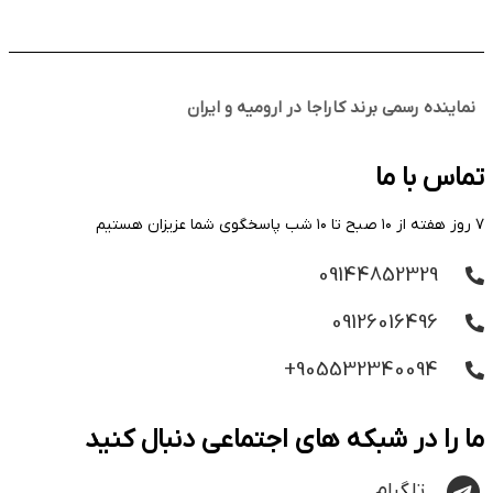
نماینده رسمی برند کاراجا در ارومیه و ایران
تماس با ما
۷ روز هفته از ۱۰ صبح تا ۱۰ شب پاسخگوی شما عزیزان هستیم
09144852329
09126016496
905532340094+
ما را در شبکه های اجتماعی دنبال کنید
تلگرام