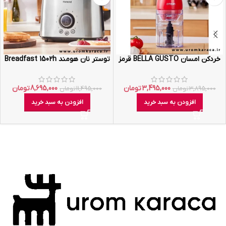
خردکن امسان BELLA GUSTO قرمز
توستر نان هومند Breadfast 1502h
3,495,000
تومان
8,695,000
تومان
3,895,000
تومان
11,495,000
تومان
افزودن به سبد خرید
افزودن به سبد خرید