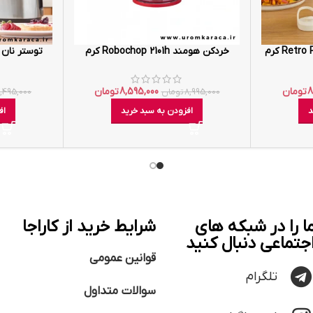
خردکن هومند Robochop 2101h کرم
توستر نان هومند 2h
8
تومان
8,595,000
تومان
8,995,000
تومان
1,495,000
د
افزودن به سبد خرید
اف
ا را در شبکه های
شرایط خرید از کاراجا
جتماعی دنبال کنید
قوانین عمومی
تلگرام
سوالات متداول