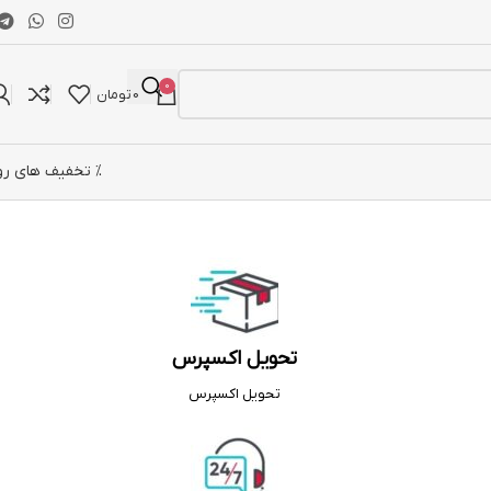
0
0
تومان
% تخفیف های رو
تحویل اکسپرس
تحویل اکسپرس