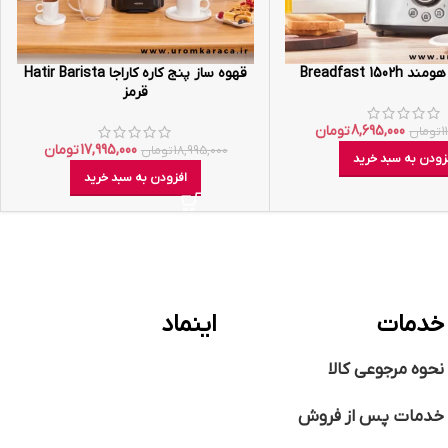
Breadfast 150
قهوه ساز پنج کاره کاراجا Hatir Barista
قرمز
8,695,000
تومان
1
تومان
17,995,000
تومان
18,995,000
تومان
زودن به سبد خرید
افزودن به سبد خرید
خدمات
اینماد
نحوه مرجوعی کالا
خدمات پس از فروش