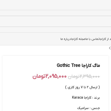
ز کاراجا
تماس با ما
مجله کاراجا
درباره ما
ماگ کاراجا Gothic Tree
2,095,000
تومان
2,395,000
تومان
( ارسال ۲ تا ۷ روز کاری )
برند : کاراجا Karaca
جنس : سرامیک