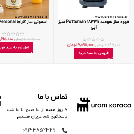
قهوه ساز هومند Pottoman 1833h سبز
اسموتی ساز کاراجا Retro Personal کرم
آبی
,195,000
10,795,000
تومان
7,095,000
تومان
7,795,000
تومان
افزودن به سبد خری
افزودن به سبد خرید
تماس با ما
م
ا
۷ روز هفته از ۱۰ صبح تا ۱۰ شب
پاسخگوی شما عزیزان هستیم
09144852329