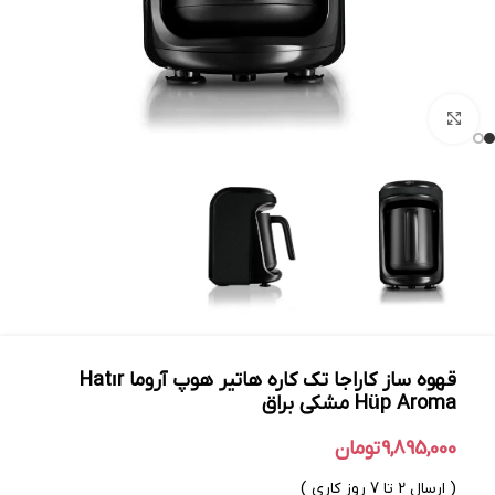
بزرگنمایی تصویر
قهوه ساز کاراجا تک کاره هاتیر هوپ آروما Hatır
Hüp Aroma مشکی براق
9,895,000
تومان
( ارسال 2 تا 7 روز کاری )