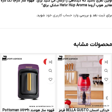
اولین نفری باشید که دیدگاهی را ارسال می کنید برای “قهوه ساز کاراجا تک کاره
هاتیر هوپ آروما Hatır Hüp Aroma مشکی براق”
برای ثبت نقد و بررسی
وارد حساب کاربری خود
شوید.
محصولات مشابه
-9%
-10%
خردکن امسان BELLA GUSTO قرمز
قهوه ساز هومند Pottoman 1863h