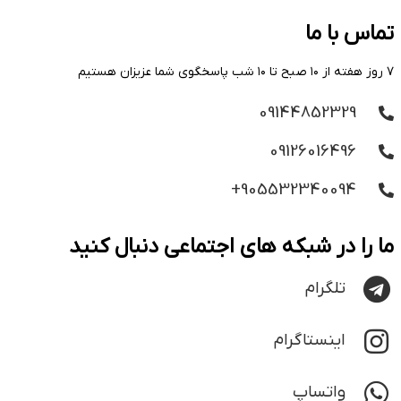
تماس با ما
۷ روز هفته از ۱۰ صبح تا ۱۰ شب پاسخگوی شما عزیزان هستیم
09144852329
09126016496
905532340094+
ما را در شبکه های اجتماعی دنبال کنید
تلگرام
اینستاگرام
واتساپ