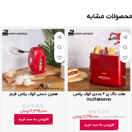
محصولات مشابه
-25%
هات داگ پز ۲ عددی کوک پلاس
همزن دستی کوک پلاس قرمز
mutfaksever
6,395,000
تومان
2,695,000
تومان
3,595,000
تومان
افزودن به سبد خرید
افزودن به سبد خرید