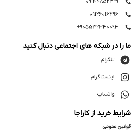
09144852329
09126016496
905532340094+
ما را در شبکه های اجتماعی دنبال کنید
تلگرام
اینستاگرام
واتساپ
شرایط خرید از کاراجا
قوانین عمومی