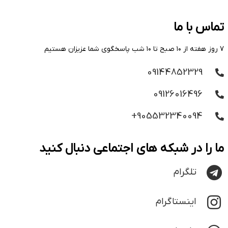
تماس با ما
۷ روز هفته از ۱۰ صبح تا ۱۰ شب پاسخگوی شما عزیزان هستیم
09144852329
09126016496
905532340094+
ما را در شبکه های اجتماعی دنبال کنید
تلگرام
اینستاگرام