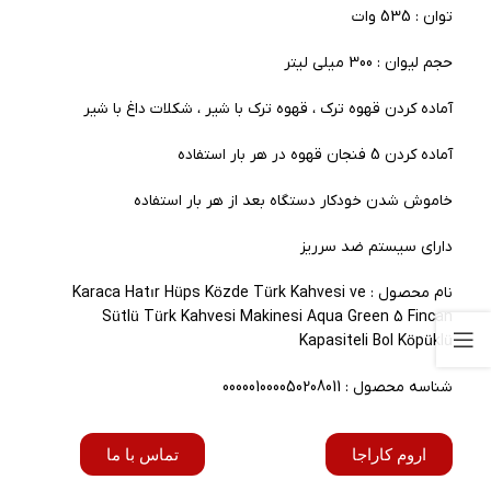
توان : 535 وات
حجم لیوان : 300 میلی لیتر
آماده کردن قهوه ترک ، قهوه ترک با شیر ، شکلات داغ با شیر
آماده کردن 5 فنجان قهوه در هر بار استفاده
خاموش شدن خودکار دستگاه بعد از هر بار استفاده
دارای سیستم ضد سرریز
نام محصول : Karaca Hatır Hüps Közde Türk Kahvesi ve
Sütlü Türk Kahvesi Makinesi Aqua Green 5 Fincan
Kapasiteli Bol Köpüklü
شناسه محصول : 000001000050208011
اروم کاراجا
تماس با ما