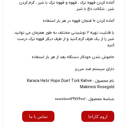
آماده کردن قهوه ترک ، قهوه و قهوه ترک با شیر ، گرم کردن
شیر ، شکلات داغ با شیر
آماده کردن 10 فنجان قهوه در هر بار استفاده
با قابلیت تهیه 2 نوشیدنی مختلف به طور همزمان می توانید
شیر را از یک طرف گرم کنید و از طرف دیگر قهوه ترک درست
کنید
خاموش شدن خودکار دستگاه بعد از هر بار استفاده
دارای سیستم ضد سرریز
نام محصول : Karaca Hatır Hüps Düet Türk Kahve
Makinesi Rosegold
شناسه محصول : 000001000129726001
اروم کاراجا
تماس با ما