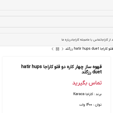
ز کاراجا
تماس با ما
مجله کاراجا
درباره ما
hatir hup رزگلد
قهوه ساز چهار کاره دو قلو کاراجا hatir hups
duet رزگلد
تماس بگیرید
برند : کاراجا Karaca
توان : 1400 وات