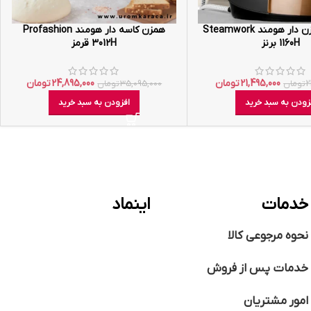
اتو بخار مخزن دار هومند Steamwork
همزن کاسه دار هومند Profashion
1160H برنز
3012H قرمز
21,495,000
تومان
24,895,000
تومان
2
تومان
35,095,000
تومان
زودن به سبد خرید
افزودن به سبد خرید
خدمات
اینماد
نحوه مرجوعی کالا
خدمات پس از فروش
امور مشتریان