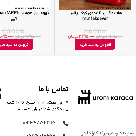
هات داگ پز ۲ عددی کوک پلاس
mutfaksever
آبی
2,695,000
تومان
,095,000
3,595,000
تومان
7,795,000
تومان
افزودن به سبد خرید
افزودن به سبد خری
تماس با ما
م
ا
۷ روز هفته از ۱۰ صبح تا ۱۰ شب
پاسخگوی شما عزیزان هستیم
09144852329
نماینده رسمی برند کاراجا در