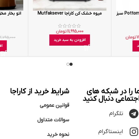
قهوه ساز هومند Pottoman 1833h سبز
میوه خشک کن کاراجا Mutfaksever
11,995,000
تومان
7
تومان
2,795,000
افزودن به سبد خرید
د
اف
ا را در شبکه های
شرایط خرید از کاراجا
جتماعی دنبال کنید
قوانین عمومی
تلگرام
سوالات متداول
اینستاگرام
نحوه خرید