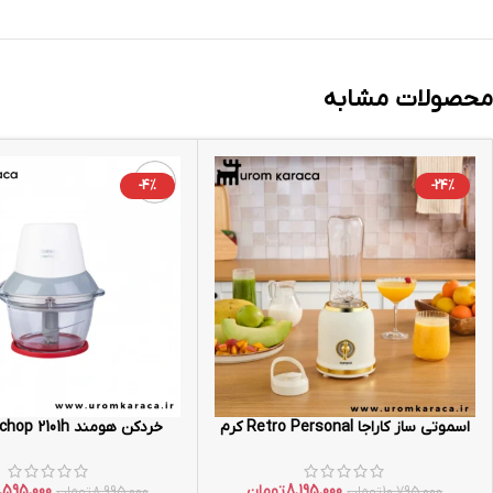
محصولات مشابه
-4%
-24%
اسموتی ساز کاراجا Retro Personal کرم
خردکن هومند Robochop 2101h کرم
8,195,000
تومان
,595,000
10,795,000
تومان
8,995,000
تومان