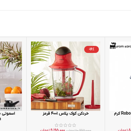
-16%
خردکن کوک پلاس ۴۰۰۱ قرمز
اسموتی س
h
8
تومان
9,195,000
تومان
10,995,000
تومان