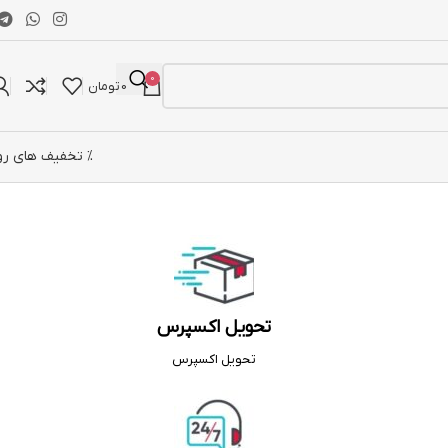
0
0
تومان
% تخفیف های رو
تحویل اکسپرس
تحویل اکسپرس