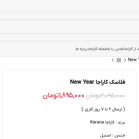
ز کاراجا
تماس با ما
مجله کاراجا
درباره ما
فلاسک کاراجا New Year
1,895,000
تومان
2,095,000
تومان
( ارسال ۲ تا ۷ روز کاری )
برند : کاراجا Karaca
جنس : استیل