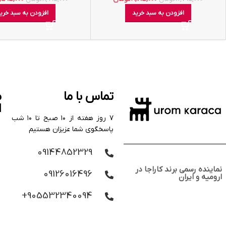
افزودن به سبد خرید
افزودن به سبد خری
تماس با ما
م
ا
۷ روز هفته از ۱۰ صبح تا ۱۰ شب
پاسخگوی شما عزیزان هستیم
09144852329
نماینده رسمی برند کاراجا در
09126016496
ارومیه و ایران
905532340094+