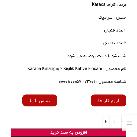
برند : کاراجا Karaca
جنس : سرامیک
2 عدد فنجان
2 عدد نعلبکی
شستشو با دست توصیه می شود
نام محصول : Karaca Kırlangıç 2 Kişilik Kahve Fincanı
شناسه محصول : 000001000057373001
اروم کاراجا
تماس با ما
افزودن به سبد خرید