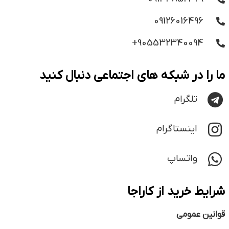
09126016496
905532340094+
ما را در شبکه های اجتماعی دنبال کنید
تلگرام
اینستاگرام
واتساپ
شرایط خرید از کاراجا
قوانین عمومی