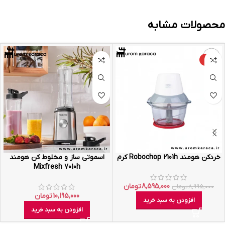
محصولات مشابه
-4%
خردکن هومند Robochop 2101h کرم
اسموتی ساز و مخلوط کن هومند
Mixfresh 7010h
8,595,000
تومان
8,995,000
تومان
10,195,000
تومان
افزودن به سبد خرید
افزودن به سبد خرید