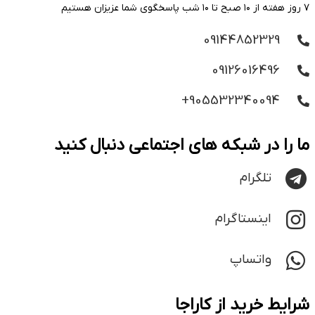
۷ روز هفته از ۱۰ صبح تا ۱۰ شب پاسخگوی شما عزیزان هستیم
09144852329
09126016496
905532340094+
ما را در شبکه های اجتماعی دنبال کنید
تلگرام
اینستاگرام
واتساپ
شرایط خرید از کاراجا