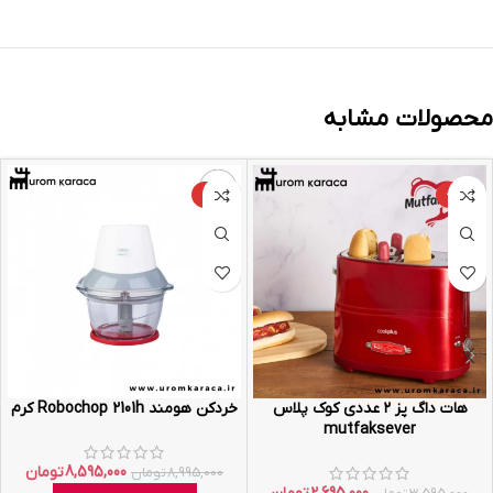
محصولات مشابه
-4%
-25%
هات داگ پز ۲ عددی کوک پلاس
خردکن هومند Robochop 2101h کرم
mutfaksever
8,595,000
تومان
8,995,000
تومان