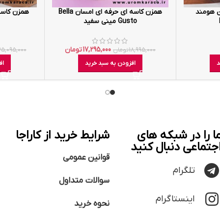
ن هومند
همزن کاسه ای حرفه ای امسان Bella
Gusto مینی سفید
17,295,000
تومان
18,995,000
تومان
5,095,000
د
افزودن به سبد خرید
اف
ا را در شبکه های
شرایط خرید از کاراجا
جتماعی دنبال کنید
قوانین عمومی
تلگرام
سوالات متداول
اینستاگرام
نحوه خرید