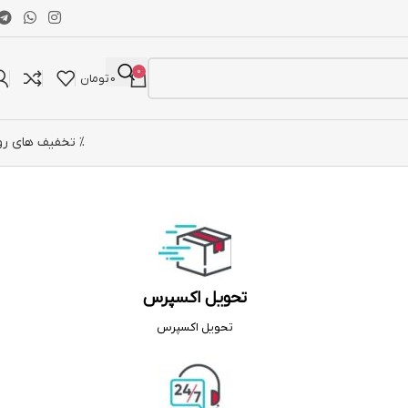
0
0
تومان
% تخفیف های رو
تحویل اکسپرس
تحویل اکسپرس