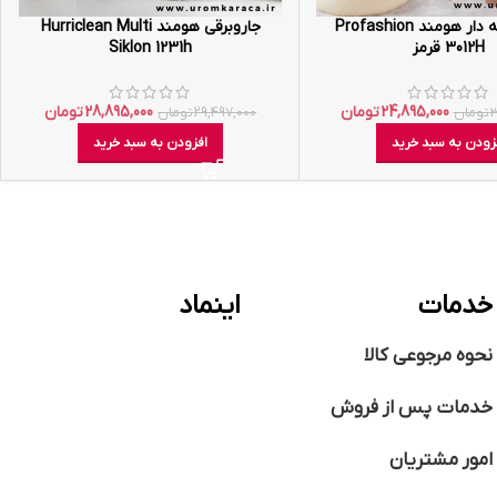
همزن کاسه دار هومند Profashion
جاروبرقی هومند Hurriclean Multi
3012H قرمز
Siklon 1231h
24,895,000
تومان
28,895,000
تومان
3
تومان
29,497,000
تومان
زودن به سبد خرید
افزودن به سبد خرید
خدمات
اینماد
نحوه مرجوعی کالا
خدمات پس از فروش
امور مشتریان