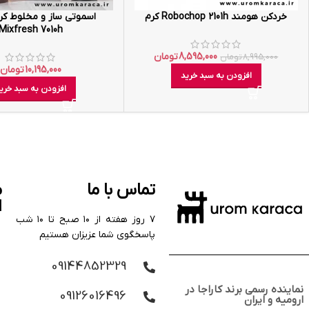
خردکن هومند Robochop 2101h کرم
اسموتی ساز و مخلوط ک
Mixfresh 7010h
8,595,000
تومان
8,995,000
تومان
10,195,000
تومان
افزودن به سبد خرید
افزودن به سبد خری
تماس با ما
م
ا
۷ روز هفته از ۱۰ صبح تا ۱۰ شب
پاسخگوی شما عزیزان هستیم
09144852329
نماینده رسمی برند کاراجا در
09126016496
ارومیه و ایران