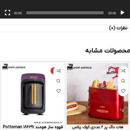
00:00
00:00
نظرات (0)
محصولات مشابه
-9%
-25%
هات داگ پز ۲ عددی کوک پلاس
قهوه ساز هومند Pottoman 1863h