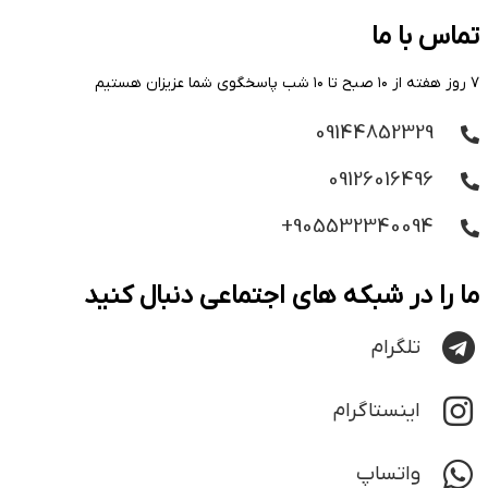
تماس با ما
۷ روز هفته از ۱۰ صبح تا ۱۰ شب پاسخگوی شما عزیزان هستیم
09144852329
09126016496
905532340094+
ما را در شبکه های اجتماعی دنبال کنید
تلگرام
اینستاگرام
واتساپ