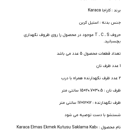
برند : کاراجا Karaca
جنس بدنه : استیل کربن
حروف T ، C ، S موجود در محصول را روی ظروف نگهداری
بچسبانید.
تعداد قطعات محصول 5 عدد می باشد
1 عدد ظرف نان
2 عدد ظرف نگهدارنده همراه با درب
ظرف نان : 30.5×20.7×15 سانتی متر
ظرف نگهدارنده : 12×12×17 سانتی متر
شستشو با دست توصیه می شود
نام محصول : Karaca Elmas Ekmek Kutusu Saklama Kabı