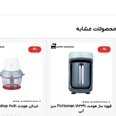
محصولات مشابه
-4%
-9%
قهوه ساز هومند Pottoman 1833h سبز
خردکن هومند Robochop 2101h کرم
آبی