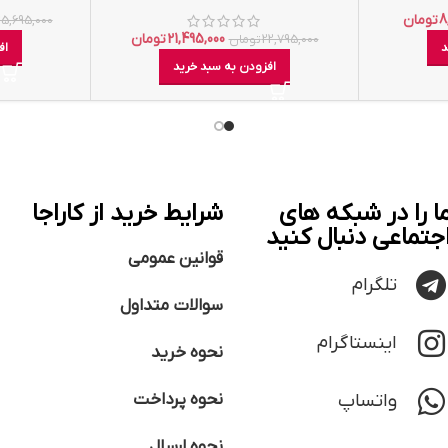
8
تومان
25,695,000
21,495,000
تومان
22,795,000
تومان
د
اف
افزودن به سبد خرید
ا را در شبکه های
شرایط خرید از کاراجا
جتماعی دنبال کنید
قوانین عمومی
تلگرام
سوالات متداول
اینستاگرام
نحوه خرید
واتساپ
نحوه پرداخت
نحوه ارسال