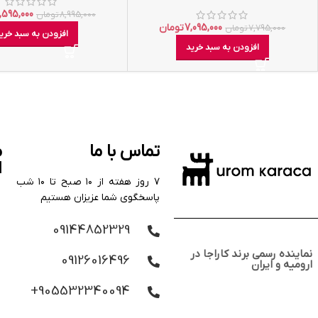
,595,000
8,995,000
تومان
7,095,000
تومان
7,795,000
تومان
افزودن به سبد خری
افزودن به سبد خرید
تماس با ما
م
ا
۷ روز هفته از ۱۰ صبح تا ۱۰ شب
پاسخگوی شما عزیزان هستیم
09144852329
نماینده رسمی برند کاراجا در
09126016496
ارومیه و ایران
905532340094+