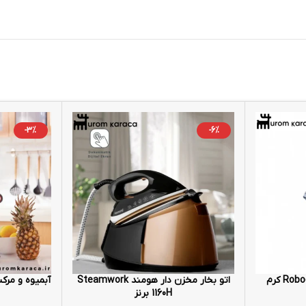
-3%
-6%
اتو بخار مخزن دار هومند Steamwork
آبمیوه و مرکبات گی
1160H برنز