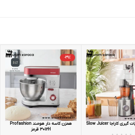
-29%
ری کاراجا Slow Juicer
همزن کاسه دار هومند Profashion
3012H قرمز