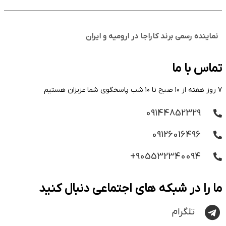
نماینده رسمی برند کاراجا در ارومیه و ایران
تماس با ما
۷ روز هفته از ۱۰ صبح تا ۱۰ شب پاسخگوی شما عزیزان هستیم
09144852329
09126016496
905532340094+
ما را در شبکه های اجتماعی دنبال کنید
تلگرام