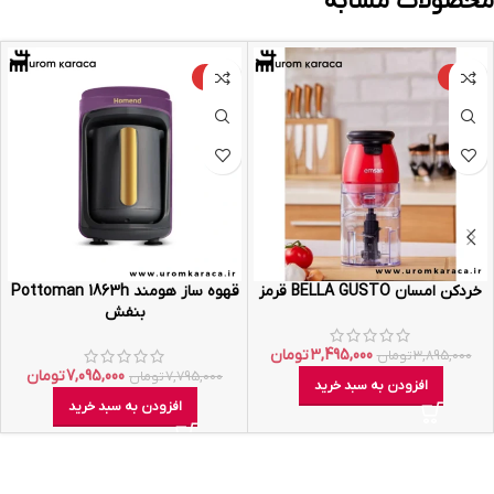
محصولات مشابه
-9%
-10%
خردکن امسان BELLA GUSTO قرمز
قهوه ساز هومند Pottoman 1863h
بنفش
3,495,000
تومان
3,895,000
تومان
7,095,000
تومان
7,795,000
تومان
افزودن به سبد خرید
افزودن به سبد خرید