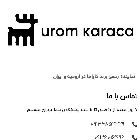
نماینده رسمی برند کاراجا در ارومیه و ایران
تماس با ما
۷ روز هفته از ۱۰ صبح تا ۱۰ شب پاسخگوی شما عزیزان هستیم
09144852329
09126016496