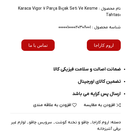
نام محصول : Karaca Vigor 7 Parça Bıçak Seti Ve Kesme
Tahtası
شناسه محصول : 000001000020308001
اروم کاراجا
تماس با ما
ضمانت اصالت و سلامت فیزیکی کالا
تضمین کالای اورجینال
ارسال پس کرایه می باشد
افزودن به مقایسه
افزودن به علاقه مندی
دسته:
اروم کاراجا
,
چاقو و تخته گوشت
,
سرویس چاقو
,
لوازم غیر
برقی آشپزخانه