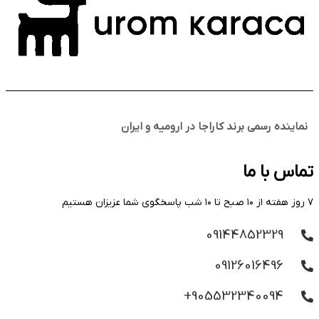
نماینده رسمی برند کاراجا در ارومیه و ایران
تماس با ما
۷ روز هفته از ۱۰ صبح تا ۱۰ شب پاسخگوی شما عزیزان هستیم
09144852329
09126016496
905532340094+