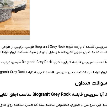
سرویس قابلمه ۷ پارچه کاراجا ck
است که به دنبال تجهیز آشپزخانه با وسایل بادوام و شیک هستند. اروم کاراج
با انتخاب سرویس قابلمه ۷ پارچه کاراجا Biogranit Grey Rock طوسی، کیفیت و زیبایی را به آشپزخانه خود بیاورید.
اروم کاراجا عرضه‌کننده اصلی سرویس قابلمه ۷ پارچه کاراجا Biogranit Grey Rock طوسی با بهترین خدمات پس از فروش در ایران است.
سوالات متداول
۱. آیا سرویس قابلمه Biogranit Grey Rock مناسب اجاق القایی است؟
بله، این سرویس با فناوری مخصوص ساخته شده که امکان استفاده روی اجاق‌های