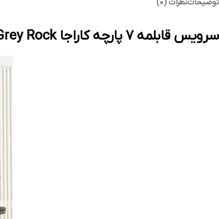
توضیحات
نظرات (0)
سرویس قابلمه ۷ پارچه کاراجا Biogranit Grey Rock طوسی