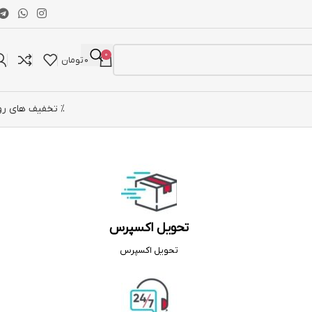
0
0
تومان
% تخفیف های رو
تحویل اکسپرس
تحویل اکسپرس