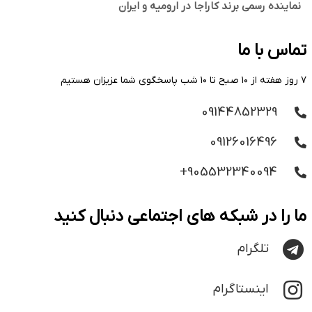
نماینده رسمی برند کاراجا در ارومیه و ایران
تماس با ما
۷ روز هفته از ۱۰ صبح تا ۱۰ شب پاسخگوی شما عزیزان هستیم
09144852329
09126016496
905532340094+
ما را در شبکه های اجتماعی دنبال کنید
تلگرام
اینستاگرام