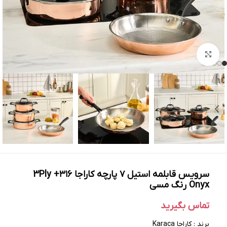
بزرگنمایی تصویر
سرویس قابلمه استیل ۷ پارچه کاراجا ۳۱۶+ 3Ply
Onyx رنگ مسی
تماس بگیرید
برند : کاراجا Karaca