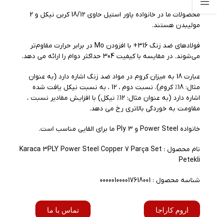
محصولات ما در خانواده پاور استیل حاوی 18/12 کربن نیکل و 2
مولیبدن هستند.
فولادهای ضد زنگ 316+ با افزودن Mo در برابر حرارت مقاوم‌تر
می‌شوند. در مقایسه با کیفیت 304 حداکثر دوام را ارائه می دهد.
عبارت 18 به میزان کروم در مواد ضد زنگ اشاره دارد (به عنوان
مثال: 18٪ کروم). نسبت دوم ، 12 ، به نسبت نیکل یافت شده
اشاره دارد (به عنوان مثال: 12٪ نیکل) با افزایش مقادیر نسبت ،
مقاومت به خوردگی بالاتری رخ می دهد.
خانواده Power Steel و 3 Ply ما برای القایی مناسب است.
نام محصول : Karaca 3PLY Power Steel Copper 7 Parça Set
Petekli
شناسه محصول : 000001000017618001
اروم کاراجا
تماس با ما