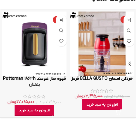
-9%
-10%
خردکن امسان BELLA GUSTO قرمز
قهوه ساز هومند Pottoman 1863h
بنفش
3,495,000
تومان
3,895,000
تومان
7,095,000
تومان
7,795,000
تومان
افزودن به سبد خرید
افزودن به سبد خرید