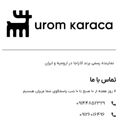
نماینده رسمی برند کاراجا در ارومیه و ایران
تماس با ما
۷ روز هفته از ۱۰ صبح تا ۱۰ شب پاسخگوی شما عزیزان هستیم
09144852329
09126016496