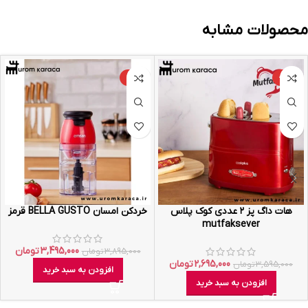
محصولات مشابه
-10%
-25%
هات داگ پز ۲ عددی کوک پلاس
خردکن امسان BELLA GUSTO قرمز
mutfaksever
3,495,000
تومان
3,895,000
تومان
2,695,000
تومان
3,595,000
تومان
افزودن به سبد خرید
افزودن به سبد خرید