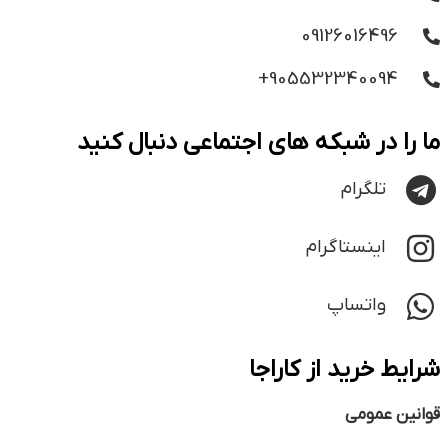
09126016496
905532340094+
ما را در شبکه های اجتماعی دنبال کنید
تلگرام
اینستاگرام
واتساپ
شرایط خرید از کاراجا
قوانین عمومی