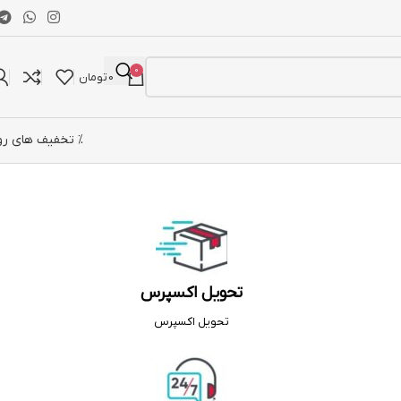
0
0
تومان
% تخفیف های رو
تحویل اکسپرس
تحویل اکسپرس