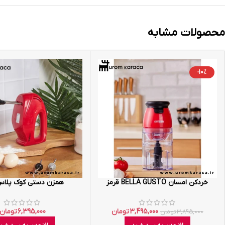
محصولات مشابه
-10%
خردکن امسان BELLA GUSTO قرمز
همزن دستی کوک پلاس
3,495,000
تومان
6,395,000
تومان
3,895,000
تومان