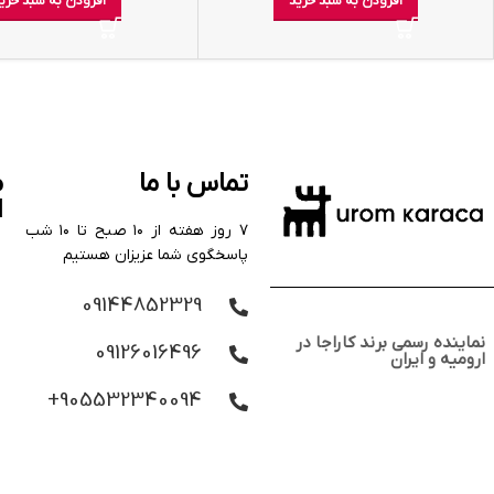
افزودن به سبد خرید
افزودن به سبد خری
تماس با ما
م
ا
۷ روز هفته از ۱۰ صبح تا ۱۰ شب
پاسخگوی شما عزیزان هستیم
09144852329
نماینده رسمی برند کاراجا در
09126016496
ارومیه و ایران
905532340094+