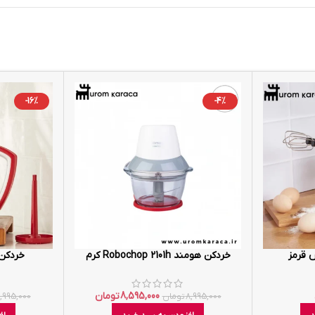
-16%
-4%
 قرمز
خردکن هومند Robochop 2101h کرم
خردکن کو
8,595,000
تومان
8,995,000
تومان
0,995,000