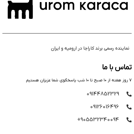
نماینده رسمی برند کاراجا در ارومیه و ایران
تماس با ما
۷ روز هفته از ۱۰ صبح تا ۱۰ شب پاسخگوی شما عزیزان هستیم
09144852329
09126016496
905532340094+