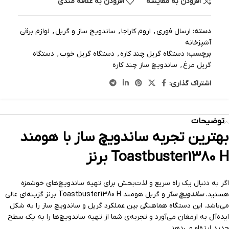
افزودن به مقایسه
افزودن به علاقه مندی
دسته:
ارسال فوری
,
اروم کاراجا
,
ساندویچ ساز و گریل
,
لوازم برقی
آشپزخانه
برچسب:
دستگاه گریل چند کاره
,
دستگاه گریل خوب
,
دستگاه
گریل مرغ
,
ساندویچ ساز چند کاره
اشتراک گذاری:
توضیحات
بهترین تجربه ساندویچ ساز با هومند
Toastbuster1380 H برنز
اگر به دنبال یک راه سریع و لذت‌بخش برای تهیه ساندویچ‌های خوشمزه
هستید،
ساندویچ ساز
و گریل هومند Toastbuster1380 H برنز گزینه‌ای عالی
می‌باشد. این دستگاه هماهنگی بین عملکرد گریل و ساندویچ ساز را به شکل
ایده‌آل به ارمغان می‌آورد و تجربه‌ی شما از تهیه ساندویچ‌ها را به یک سطح
جدید ارتقاء می‌دهد.