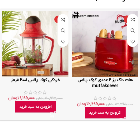
-16%
-25%
هات داگ پز ۲ عددی کوک پلاس
خردکن کوک پلاس ۴۰۰۱ قرمز
mutfaksever
9,195,000
تومان
10,995,000
تومان
2,695,000
تومان
3,595,000
تومان
افزودن به سبد خرید
افزودن به سبد خرید