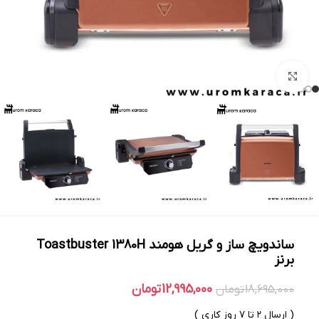
بزرگنمایی تصویر
ساندویچ ساز و گریل هومند Toastbuster 1380H
برنز
12,995,000
تومان
18,695,000
تومان
( ارسال ۲ تا ۷ روز کاری )