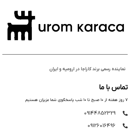
نماینده رسمی برند کاراجا در ارومیه و ایران
تماس با ما
۷ روز هفته از ۱۰ صبح تا ۱۰ شب پاسخگوی شما عزیزان هستیم
09144852329
09126016496