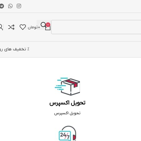
0
0
تومان
% تخفیف های رو
تحویل اکسپرس
تحویل اکسپرس