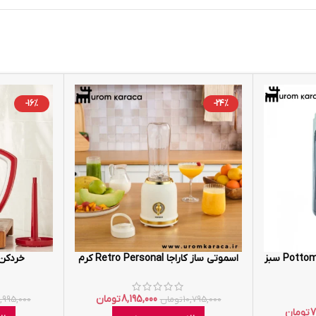
-16%
-24%
قهوه ساز هومند Pottoman 1833h سبز
اسموتی ساز کاراجا Retro Personal کرم
خردکن کو
8,195,000
تومان
10,795,000
تومان
0,995,000
7
تومان