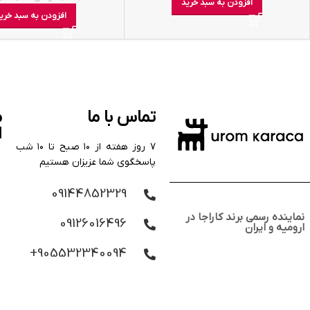
افزودن به سبد خرید
افزودن به سبد خری
تماس با ما
م
ا
۷ روز هفته از ۱۰ صبح تا ۱۰ شب
پاسخگوی شما عزیزان هستیم
09144852329
نماینده رسمی برند کاراجا در
09126016496
ارومیه و ایران
905532340094+