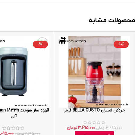
محصولات مشابه
-9%
-10%
خردکن امسان BELLA GUSTO قرمز
آبی
3,495,000
تومان
3,895,000
تومان
,095,000
7,795,000
تومان