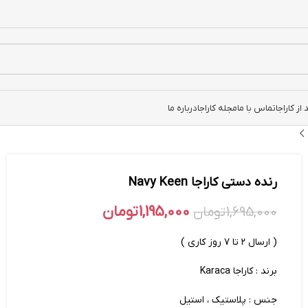
ز کاراجا
تماس با ما
مجله کاراجا
درباره ما
رنده دستی کاراجا Navy Keen
1,195,000
تومان
1,695,000
تومان
( ارسال ۲ تا ۷ روز کاری )
برند : کاراجا Karaca
جنس : پلاستیک ، استیل