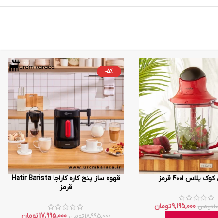
-5%
ک پلاس ۴۰۰۱ قرمز
قهوه ساز پنج کاره کاراجا Hatir Barista
قرمز
9,195,000
تومان
1
تومان
17,995,000
تومان
18,995,000
تومان