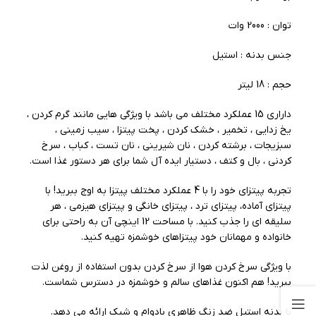
توان : 2000 وات
جنس بدنه : استیل
حجم : 18 لیتر
داراری 15 عملکرد مختلف می باشد با ویژگی هایی مانند گرم کردن ،
یخ زدایی ، تخمیر ، خشک کردن ، پخت پیتزا ، سیب زمینی ،
سبزیجات ، برشته کردن ، نان شیرینی ، نان تست ، کباب ، سرخ
کردنی ، بال و کتف ، دستیار ایده آل شما برای هر دستور غذا است.
تجربه پیتزای خود را با 4 عملکرد مختلف پیتزا به اوج ببرید! با
پیتزای آماده، پیتزای ترد ، پیتزای خانگی و پیتزای هیزمی ، هر
سلیقه ای را جذب کنید. با مساحت 12 اینچی آن به راحتی برای
خانواده و مهمانان خود پیتزاهای خوشمزه تهیه کنید.
با ویژگی سرخ کردن هوا از سرخ کردن بدون استفاده از روغن لذت
ببرید! هم اکنون غذاهای سالم و خوشمزه در دسترس شماست.
با بدنه استیل ضد زنگ ظاهری بادوام و شیک ارائه می دهد.