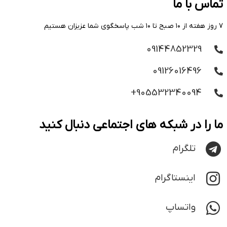
تماس با ما
۷ روز هفته از ۱۰ صبح تا ۱۰ شب پاسخگوی شما عزیزان هستیم
09144852329
09126016496
905532340094+
ما را در شبکه های اجتماعی دنبال کنید
تلگرام
اینستاگرام
واتساپ