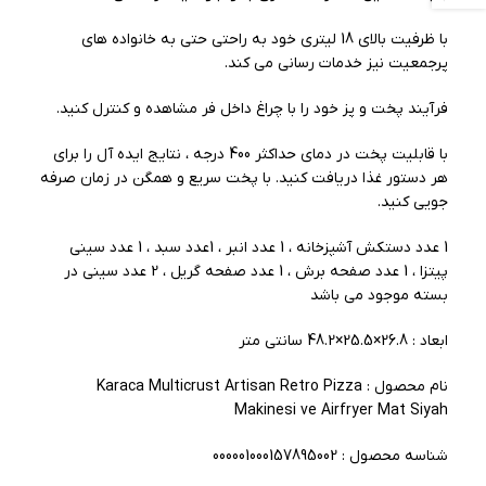
با ظرفیت بالای 18 لیتری خود به راحتی حتی به خانواده های
پرجمعیت نیز خدمات رسانی می کند.
فرآیند پخت و پز خود را با چراغ داخل فر مشاهده و کنترل کنید.
با قابلیت پخت در دمای حداکثر 400 درجه ، نتایج ایده آل را برای
هر دستور غذا دریافت کنید. با پخت سریع و همگن در زمان صرفه
جویی کنید.
1 عدد دستکش آشپزخانه ، 1 عدد انبر ، 1عدد سبد ، 1 عدد سینی
پیتزا ، 1 عدد صفحه برش ، 1 عدد صفحه گریل ، 2 عدد سینی در
بسته موجود می باشد
ابعاد : 26.8×25.5×48.2 سانتی متر
نام محصول : Karaca Multicrust Artisan Retro Pizza
Makinesi ve Airfryer Mat Siyah
شناسه محصول : 000001000157895002