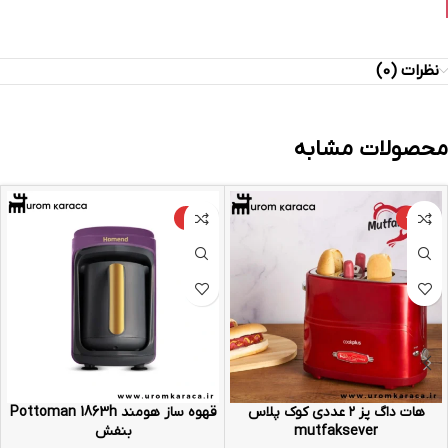
نظرات (0)
محصولات مشابه
-9%
-25%
هات داگ پز ۲ عددی کوک پلاس
قهوه ساز هومند Pottoman 1863h
mutfaksever
بنفش