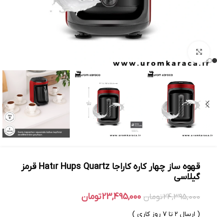
بزرگنمایی تصویر
قهوه ساز چهار کاره کاراجا Hatır Hups Quartz قرمز
گیلاسی
23,495,000
تومان
24,395,000
تومان
( ارسال ۲ تا ۷ روز کاری )