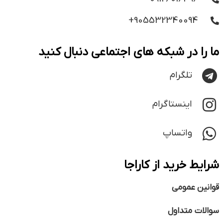
905532340094+
ما را در شبکه های اجتماعی دنبال کنید
تلگرام
اینستاگرام
واتساپ
شرایط خرید از کاراجا
قوانین عمومی
سوالات متداول