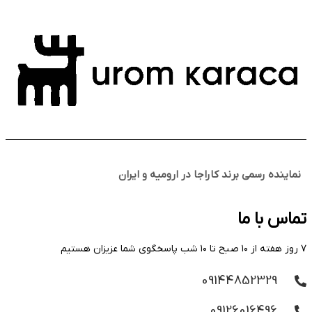
نماینده رسمی برند کاراجا در ارومیه و ایران
تماس با ما
۷ روز هفته از ۱۰ صبح تا ۱۰ شب پاسخگوی شما عزیزان هستیم
09144852329
09126016496