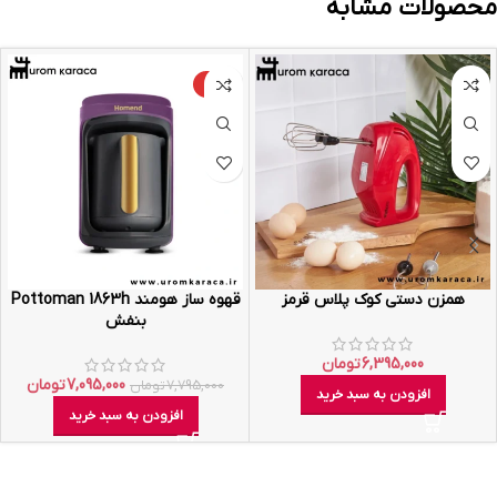
محصولات مشابه
-9%
همزن دستی کوک پلاس قرمز
قهوه ساز هومند Pottoman 1863h
بنفش
6,395,000
تومان
7,095,000
تومان
7,795,000
تومان
افزودن به سبد خرید
افزودن به سبد خرید