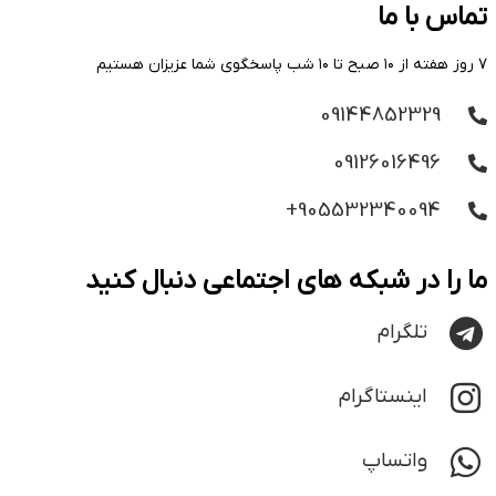
تماس با ما
۷ روز هفته از ۱۰ صبح تا ۱۰ شب پاسخگوی شما عزیزان هستیم
09144852329
09126016496
905532340094+
ما را در شبکه های اجتماعی دنبال کنید
تلگرام
اینستاگرام
واتساپ