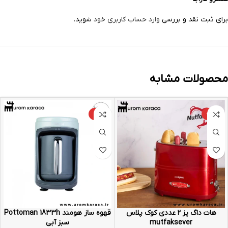
برای ثبت نقد و بررسی
وارد حساب کاربری خود
شوید.
محصولات مشابه
-9%
-25%
هات داگ پز ۲ عددی کوک پلاس
قهوه ساز هومند Pottoman 1833h
mutfaksever
سبز آبی