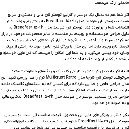
ماندنی ارائه می‌دهد.
اگر شما هم به دنبال یک توستر با
کارایی توستر نان
عالی و عملکردی سریع
هستید، توستر نان هومند مدل Breadfast 1502h به راحتی می‌تواند تمام
انتظارات شما را برآورده کند. توستر نان هومند مدل Breadfast 1502h به
دلیل طراحی هوشمندانه و بهینه، در مقایسه با سایر محصولات موجود در بازار
عملکردی سریع و کارآمدتر دارد. اگرچه در بازار گزینه‌های مختلفی برای خرید
توستر نان وجود دارد، اما این مدل با ویژگی‌های خاص خود، به راحتی از دیگر
رقبای خود پیشی می‌گیرد و به شما این امکان را می‌دهد که نان‌هایی خوشمزه و
برشته در کمتر از چند دقیقه آماده کنید.
البته اگر به دنبال گزینه‌ای با طراحی کلاسیک و رنگ‌های متفاوت هستید،
می‌توانید
توستر نان کاراجا مدل Multicrust Retro کرم
را هم بررسی کنید. این
مدل طراحی خاص و جذابی دارد که برای کسانی که به سبک‌های کلاسیک علاقه
دارند، بسیار مناسب است. اما اگر شما به دنبال توستر نانی با عملکرد سریع‌تر و
طراحی مدرن هستید، توستر نان هومند مدل Breadfast 1502h انتخابی عالی
و به صرفه خواهد بود.
یکی دیگر از ویژگی‌های عالی این محصول، قیمت مناسب آن است. توستر نان
هومند مدل Breadfast 1502h با توجه به کیفیت بالا و امکانات فوق‌العاده‌ای
که دارد،
توستر نان قیمت مناسب
به حساب می‌آید. شما می‌توانید بدون