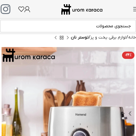
خانه
لوازم برقی پخت و پز
توستر نان
-24%