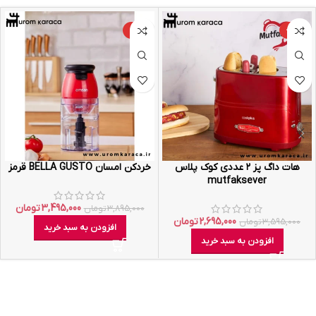
-10%
-25%
هات داگ پز ۲ عددی کوک پلاس
خردکن امسان BELLA GUSTO قرمز
mutfaksever
3,495,000
تومان
3,895,000
تومان
2,695,000
تومان
3,595,000
تومان
افزودن به سبد خرید
افزودن به سبد خرید