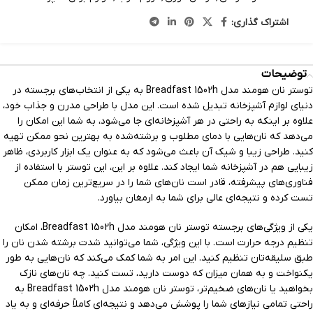
اشتراک گذاری:
توضیحات
توستر نان هومند مدل Breadfast 1502h به یکی از انتخاب‌های برجسته در
دنیای لوازم آشپزخانه تبدیل شده است. این مدل با طراحی مدرن و جذاب خود،
علاوه بر اینکه به راحتی در هر آشپزخانه‌ای جا می‌شود، به شما این امکان را
می‌دهد که نان‌هایی با دمای مطلوب و برشته‌شده به بهترین نحو ممکن تهیه
کنید. طراحی زیبا و شیک آن باعث می‌شود که به عنوان یک ابزار کاربردی، ظاهر
زیبایی هم در آشپزخانه شما ایجاد کند. علاوه بر این، این توستر با استفاده از
فناوری‌های پیشرفته، قادر است نان‌های شما را در سریع‌ترین زمان ممکن
تست کرده و نتیجه‌ای عالی برای شما به ارمغان بیاورد.
یکی از ویژگی‌های برجسته توستر نان هومند مدل Breadfast 1502h، امکان
تنظیم درجه حرارت است. با این ویژگی، شما می‌توانید شدت برشته شدن نان را
طبق سلیقه‌تان تنظیم کنید. این امر به شما کمک می‌کند که نان‌هایی به طور
یکنواخت و به همان میزان که دوست دارید، تست کنید. چه نان‌های نازک
بخواهید یا نان‌های ضخیم‌تر، توستر نان هومند مدل Breadfast 1502h به
راحتی تمامی نیازهای شما را پوشش می‌دهد و نتیجه‌ای کاملاً حرفه‌ای و به یاد