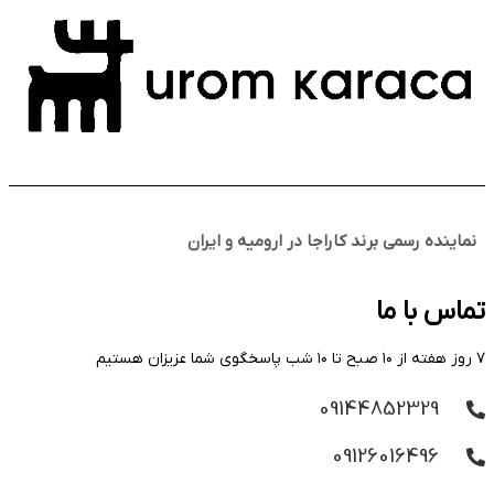
نماینده رسمی برند کاراجا در ارومیه و ایران
تماس با ما
۷ روز هفته از ۱۰ صبح تا ۱۰ شب پاسخگوی شما عزیزان هستیم
09144852329
09126016496