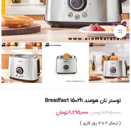
بزرگنمایی تصویر
توستر نان هومند Breadfast 1502h
8,695,000
تومان
11,495,000
تومان
( ارسال ۲ تا ۷ روز کاری )