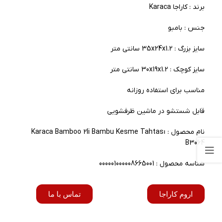
برند : کاراجا Karaca
جنس : بامبو
سایز بزرگ : 35x24x1.2 سانتی متر
سایز کوچک : 30x19x1.2 سانتی متر
مناسب برای استفاده روزانه
قابل شستشو در ماشین ظرفشویی
نام محصول : Karaca Bamboo 2li Bambu Kesme Tahtası
B3064
شناسه محصول : 000001000008665001
اروم کاراجا
تماس با ما