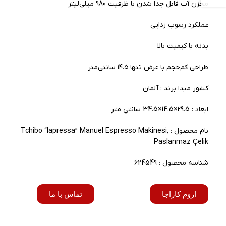
مخزن آب قابل جدا شدن با ظرفیت 980 میلی‌لیتر
عملکرد رسوب زدایی
بدنه با کیفیت بالا
طراحی کم‌حجم با عرض تنها ۱۴.۵ سانتی‌متر
کشور مبدا برند : آلمان
ابعاد : 29.5×14.5×34.5 سانتی متر
نام محصول : Tchibo “lapressa” Manuel Espresso Makinesi,
Paslanmaz Çelik
شناسه محصول : 624549
اروم کاراجا
تماس با ما