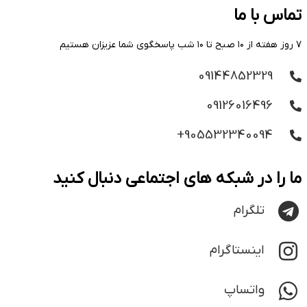
تماس با ما
۷ روز هفته از ۱۰ صبح تا ۱۰ شب پاسخگوی شما عزیزان هستیم
09144852329
09126016496
905532340094+
ما را در شبکه های اجتماعی دنبال کنید
تلگرام
اینستاگرام
واتساپ