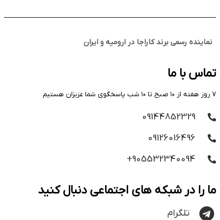
نماینده رسمی برند کاراجا در ارومیه و ایران
تماس با ما
۷ روز هفته از ۱۰ صبح تا ۱۰ شب پاسخگوی شما عزیزان هستیم
09144852329
09126016496
905532340094+
ما را در شبکه های اجتماعی دنبال کنید
تلگرام