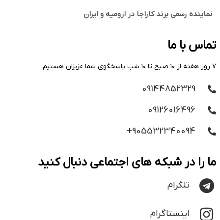
نماینده رسمی برند کاراجا در ارومیه و ایران
تماس با ما
۷ روز هفته از ۱۰ صبح تا ۱۰ شب پاسخگوی شما عزیزان هستیم
09144852329
09126016496
905532340094+
ما را در شبکه های اجتماعی دنبال کنید
تلگرام
اینستاگرام