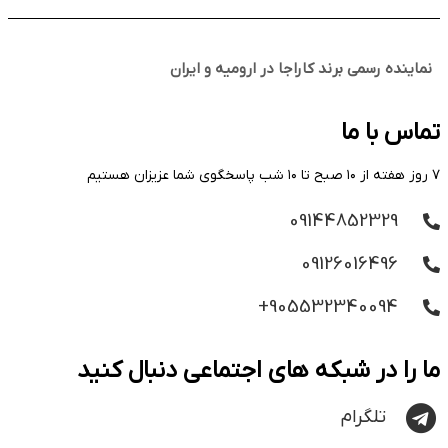
نماینده رسمی برند کاراجا در ارومیه و ایران
تماس با ما
۷ روز هفته از ۱۰ صبح تا ۱۰ شب پاسخگوی شما عزیزان هستیم
09144852329
09126016496
905532340094+
ما را در شبکه های اجتماعی دنبال کنید
تلگرام