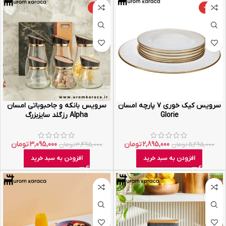
-11%
-45%
سرویس کیک خوری ۷ پارچه امسان
سرویس بانکه و جاحبوباتی امسان
Glorie
Alpha رزگلد سایزبزرگ
2,895,000
تومان
3,095,000
تومان
5,295,000
تومان
3,495,000
تومان
افزودن به سبد خرید
افزودن به سبد خرید