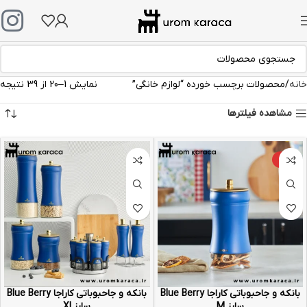
خانه
محصولات برچسب خورده “لوازم خانگی”
نمایش 1–20 از 39 نتیجه
مشاهده فیلترها
-10%
بانکه و جاحبوباتی کاراجا Blue Berry
بانکه و جاحبوباتی کاراجا Blue Berry
سایز M
سایز Xl