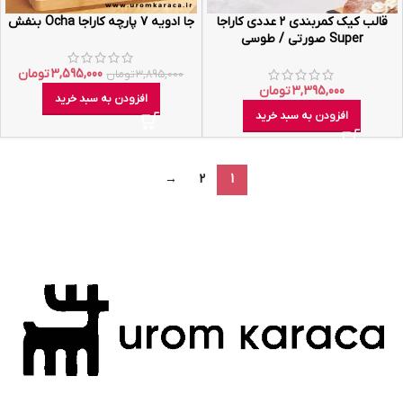
قالب کیک کمربندی ۲ عددی کاراجا
جا ادویه ۷ پارچه کاراجا Ocha بنفش
Super صورتی / طوسی
3,595,000
تومان
3,895,000
تومان
3,395,000
تومان
افزودن به سبد خرید
افزودن به سبد خرید
→
2
1