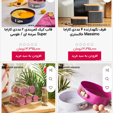
ظرف نگهدارنده ۴ عددی کاراجا
قالب کیک کمربندی ۲ عددی کاراجا
Massimo خاکستری
Super سرمه ای / طوسی
3,295,000
تومان
3,395,000
تومان
افزودن به سبد خرید
افزودن به سبد خرید
-8%