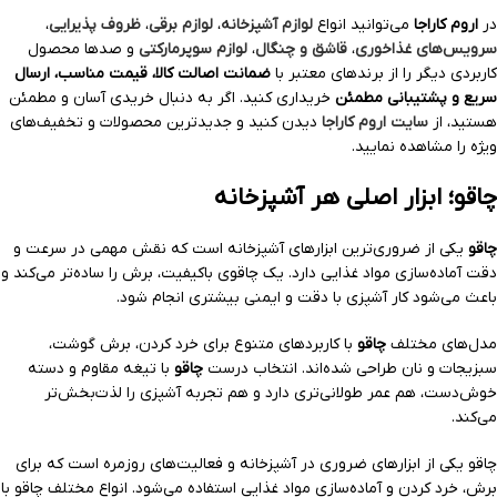
در
اروم کاراجا
می‌توانید انواع
لوازم آشپزخانه
،
لوازم برقی
،
ظروف پذیرایی
،
سرویس‌های غذاخوری
،
قاشق و چنگال
،
لوازم سوپرمارکتی
و صدها محصول
کاربردی دیگر را از برندهای معتبر با
ضمانت اصالت کالا، قیمت مناسب، ارسال
سریع و پشتیبانی مطمئن
خریداری کنید. اگر به دنبال خریدی آسان و مطمئن
هستید، از
سایت اروم کاراجا
دیدن کنید و جدیدترین محصولات و تخفیف‌های
ویژه را مشاهده نمایید.
چاقو؛ ابزار اصلی هر آشپزخانه
چاقو
یکی از ضروری‌ترین ابزارهای آشپزخانه است که نقش مهمی در سرعت و
دقت آماده‌سازی مواد غذایی دارد. یک چاقوی باکیفیت، برش را ساده‌تر می‌کند و
باعث می‌شود کار آشپزی با دقت و ایمنی بیشتری انجام شود.
مدل‌های مختلف
چاقو
با کاربردهای متنوع برای خرد کردن، برش گوشت،
سبزیجات و نان طراحی شده‌اند. انتخاب درست
چاقو
با تیغه مقاوم و دسته
خوش‌دست، هم عمر طولانی‌تری دارد و هم تجربه آشپزی را لذت‌بخش‌تر
می‌کند.
چاقو یکی از ابزارهای ضروری در آشپزخانه و فعالیت‌های روزمره است که برای
برش، خرد کردن و آماده‌سازی مواد غذایی استفاده می‌شود. انواع مختلف چاقو با