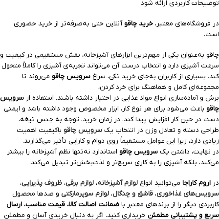
توضیحات کاربردی ارائه شود
در فروشگاه‌های معتبر،
خرید چاقو
آنلاین حتی به‌صرفه‌تر از خرید حضوری
است.
چاقو به‌عنوان یکی از مهم‌ترین ابزارهای آشپزخانه، نقش مستقیمی در کیفیت و
سرعت آشپزی دارد و انتخاب درست آن می‌تواند تجربه‌ی آشپزی را کاملاً متحول
کند. بسیاری از کاربران به‌جای خرید تکی، سراغ
سرویس چاقو
می‌روند تا
مجموعه‌ای کامل و هماهنگ برای خرد کردن،
برش و آماده‌سازی انواع مواد غذایی در اختیار داشته باشند. استفاده از
سرویس
چاقو
باعث می‌شود برای هر نوع کار، ابزار مخصوص وجود داشته باشد و ایمنی
دست در حین کار افزایش پیدا کند. در زمان خرید، توجه به جنس تیغه،
طراحی دسته و تعادل وزن در انتخاب یک
سرویس چاقو
باکیفیت اهمیت
زیادی دارد، زیرا این عوامل مستقیماً روی دوام و کارایی تأثیر می‌گذارند.
در نهایت، داشتن یک
سرویس چاقو
استاندارد نه‌تنها نظم آشپزخانه را بیشتر
می‌کند، بلکه آشپزی را به کاری سریع‌تر و لذت‌بخش‌تر تبدیل می‌کند.
در
اروم کاراجا
می‌توانید انواع
لوازم آشپزخانه
،
لوازم برقی
،
ظروف پذیرایی
،
سرویس‌های غذاخوری
،
قاشق و چنگال
،
لوازم سوپرمارکتی
و صدها محصول
کاربردی دیگر را از برندهای معتبر با
ضمانت اصالت کالا، قیمت مناسب، ارسال
سریع و پشتیبانی مطمئن
خریداری کنید. اگر به دنبال خریدی آسان و مطمئن