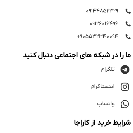
09144852329
09126016496
905532340094+
ما را در شبکه های اجتماعی دنبال کنید
تلگرام
اینستاگرام
واتساپ
شرایط خرید از کاراجا