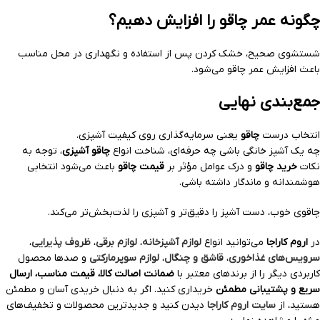
چگونه عمر چاقو را افزایش دهیم؟
شستشوی صحیح، خشک کردن پس از استفاده و نگهداری در محل مناسب
باعث افزایش عمر چاقو می‌شود.
جمع‌بندی نهایی
انتخاب درست
چاقو
یعنی سرمایه‌گذاری روی کیفیت آشپزی.
چه یک آشپز خانگی باشی چه حرفه‌ای، شناخت انواع
چاقو آشپزی
، توجه به
نکات
خرید چاقو
و درک عوامل مؤثر بر
قیمت چاقو
باعث می‌شود انتخابی
هوشمندانه و ماندگار داشته باشی.
چاقوی خوب، دست آشپز را دقیق‌تر و آشپزی را لذت‌بخش‌تر می‌کند.
در
اروم کاراجا
می‌توانید انواع
لوازم آشپزخانه
،
لوازم برقی
،
ظروف پذیرایی
،
سرویس‌های غذاخوری
،
قاشق و چنگال
،
لوازم سوپرمارکتی
و صدها محصول
کاربردی دیگر را از برندهای معتبر با
ضمانت اصالت کالا، قیمت مناسب، ارسال
سریع و پشتیبانی مطمئن
خریداری کنید. اگر به دنبال خریدی آسان و مطمئن
هستید، از
سایت اروم کاراجا
دیدن کنید و جدیدترین محصولات و تخفیف‌های