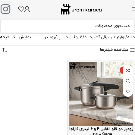
خانه
لوازم غیر برقی آشپزخانه
ظروف پخت پز
زود پز
نمایش یک نتیجه
مشاهده فیلترها
-21%
زودپز دو قلو القایی ۴ و ۶ لیتری کاراجا
Saga مشکی