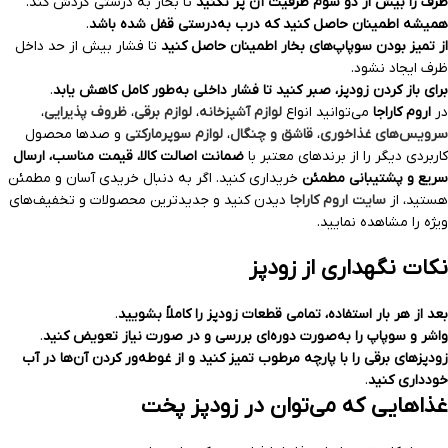
ظرف را بیش از دو سوم ظرفیت آن پر نکنید
تا بخار به درستی گردش کند.
همیشه اطمینان حاصل کنید که درب به‌درستی قفل شده باشد
.
از تمیز بودن سوپاپ‌های بخار اطمینان حاصل کنید
تا فشار بیش از حد داخل
ظرف ایجاد نشود.
برای باز کردن زودپز، صبر کنید تا فشار داخلی به‌طور کامل کاهش یابد
.
در
اروم کاراجا
می‌توانید انواع
لوازم آشپزخانه
،
لوازم برقی
،
ظروف پذیرایی
،
سرویس‌های غذاخوری
،
قاشق و چنگال
،
لوازم سوپرمارکتی
و صدها محصول
کاربردی دیگر را از برندهای معتبر با
ضمانت اصالت کالا، قیمت مناسب، ارسال
سریع و پشتیبانی مطمئن
خریداری کنید. اگر به دنبال خریدی آسان و مطمئن
هستید، از
سایت اروم کاراجا
دیدن کنید و جدیدترین محصولات و تخفیف‌های
ویژه را مشاهده نمایید.
نکات نگهداری از زودپز
بعد از هر بار استفاده، تمامی قطعات زودپز را کاملاً بشویید
.
واشر و سوپاپ را به‌صورت دوره‌ای بررسی و در صورت نیاز تعویض کنید
.
زودپزهای برقی را با پارچه مرطوب تمیز کنید و از غوطه‌ور کردن آن‌ها در آب
خودداری کنید
.
غذاهایی که می‌توان در زودپز پخت