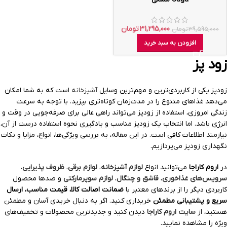
31,295,000
تومان
39,595,000
تومان
افزودن به سبد خرید
زود پز
زودپز یکی از کاربردی‌ترین و مهم‌ترین وسایل
آشپزخانه
است که به شما امکان
می‌دهد غذاهای متنوع را در مدت‌زمان کوتاه‌تری بپزید. با توجه به سرعت
زندگی امروزی، استفاده از زودپز می‌تواند راهی عالی برای صرفه‌جویی در وقت و
انرژی باشد. اما انتخاب یک زودپز مناسب و یادگیری نحوه استفاده درست از آن،
نیازمند اطلاعات کافی است. در این مقاله، به بررسی ویژگی‌ها، انواع، مزایا و نکات
نگهداری زودپز می‌پردازیم.
در
اروم کاراجا
می‌توانید انواع
لوازم آشپزخانه
،
لوازم برقی
،
ظروف پذیرایی
،
سرویس‌های غذاخوری
،
قاشق و چنگال
،
لوازم سوپرمارکتی
و صدها محصول
کاربردی دیگر را از برندهای معتبر با
ضمانت اصالت کالا، قیمت مناسب، ارسال
سریع و پشتیبانی مطمئن
خریداری کنید. اگر به دنبال خریدی آسان و مطمئن
هستید، از
سایت اروم کاراجا
دیدن کنید و جدیدترین محصولات و تخفیف‌های
ویژه را مشاهده نمایید.