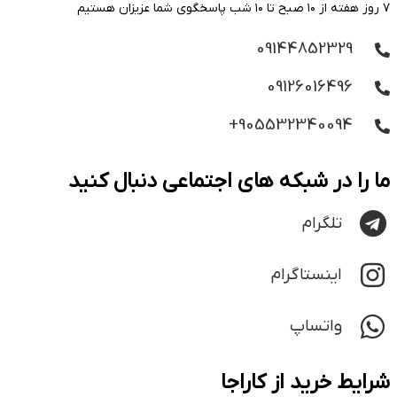
۷ روز هفته از ۱۰ صبح تا ۱۰ شب پاسخگوی شما عزیزان هستیم
09144852329
09126016496
905532340094+
ما را در شبکه های اجتماعی دنبال کنید
تلگرام
اینستاگرام
واتساپ
شرایط خرید از کاراجا