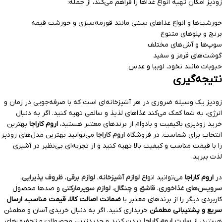
زودپز امکان تهیه انواع غذاها را فراهم می‌کند، از جمله:
خورشت‌ها و انواع غذاهای سنتی مانند قورمه‌سبزی و خورشت قیمه
برنج و پلوهای متنوع
سوپ‌ها و آش‌های مختلف
گوشت‌های قرمز و سفید
حبوبات مانند نخود، لوبیا و عدس
نتیجه‌گیری
زودپز یک وسیله ضروری در هر آشپزخانه‌ای است که با صرفه‌جویی در زمان و
انرژی، به شما کمک می‌کند غذاهای لذیذ و سالمی تهیه کنید. اگر به دنبال
خرید زودپزی باکیفیت و بادوام از برندهای معتبر هستید،
اروم کاراجا
بهترین
انتخاب برای شماست. در فروشگاه
اروم کاراجا
می‌توانید بهترین مدل‌های زودپز
را با قیمت مناسب و کیفیت بالا تهیه کنید و از تجربه‌ای بی‌نظیر در آشپزی
لذت ببرید.
در
اروم کاراجا
می‌توانید انواع
لوازم آشپزخانه
،
لوازم برقی
،
ظروف پذیرایی
،
سرویس‌های غذاخوری
،
قاشق و چنگال
،
لوازم سوپرمارکتی
و صدها محصول
کاربردی دیگر را از برندهای معتبر با
ضمانت اصالت کالا، قیمت مناسب، ارسال
سریع و پشتیبانی مطمئن
خریداری کنید. اگر به دنبال خریدی آسان و مطمئن
هستید، از
سایت اروم کاراجا
دیدن کنید و جدیدترین محصولات و تخفیف‌های