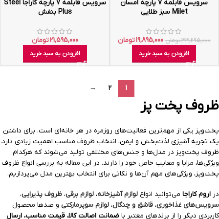
سرویس قابلمه ۷ پارچه امسان
سرویس قابلمه ۷ پارچه کاراجا Steel
Milet سبز طلایی
Plus بنفش
19,895,000
تومان
21,595,000
تومان
33,295,000
تومان
افزودن به سبد خرید
افزودن به سبد خرید
→
2
1
ظروف پخت پز
پخت‌وپز یکی از مهم‌ترین فعالیت‌های روزمره در هر خانه‌ای است. برای داشتن
یک تجربه آشپزی لذت‌بخش و ایمن، انتخاب ظروف مناسب اهمیت زیادی دارد.
ظروف پخت‌وپز در مدل‌ها و جنس‌های مختلفی تولید می‌شوند که هرکدام
ویژگی‌ها، مزایا و معایب خاص خود را دارند. در این مقاله به بررسی انواع ظروف
پخت‌وپز، ویژگی‌های مهم آن‌ها و نکاتی برای انتخاب بهترین مدل می‌پردازیم.
در
اروم کاراجا
می‌توانید انواع
لوازم آشپزخانه
،
لوازم برقی
،
ظروف پذیرایی
،
سرویس‌های غذاخوری
،
قاشق و چنگال
،
لوازم سوپرمارکتی
و صدها محصول
کاربردی دیگر را از برندهای معتبر با
ضمانت اصالت کالا، قیمت مناسب، ارسال