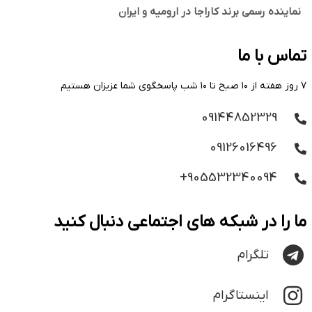
نماینده رسمی برند کاراجا در ارومیه و ایران
تماس با ما
۷ روز هفته از ۱۰ صبح تا ۱۰ شب پاسخگوی شما عزیزان هستیم
09144852329
09126016496
905532340094+
ما را در شبکه های اجتماعی دنبال کنید
تلگرام
اینستاگرام