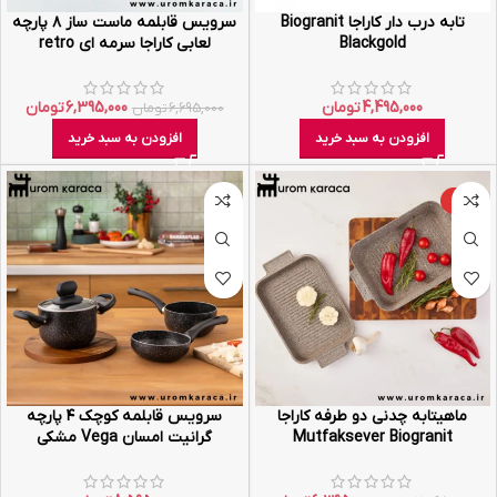
تابه درب دار کاراجا Biogranit
سرویس قابلمه ماست ساز ۸ پارچه
Blackgold
لعابی کاراجا سرمه ای retro
4,495,000
تومان
6,395,000
تومان
6,695,000
تومان
افزودن به سبد خرید
افزودن به سبد خرید
-19%
ماهیتابه چدنی دو طرفه کاراجا
سرویس قابلمه کوچک ۴ پارچه
Mutfaksever Biogranit
گرانیت امسان Vega مشکی