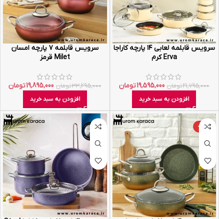
سرویس قابلمه لعابی ۱۴ پارچه کاراجا
سرویس قابلمه ۷ پارچه امسان
Erva کرم
Milet قرمز
19,595,000
تومان
19,895,000
تومان
21,795,000
تومان
33,295,000
تومان
افزودن به سبد خرید
افزودن به سبد خرید
-40%