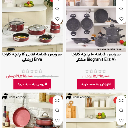
سرویس قابلمه ۱۰ پارچه کاراجا
سرویس قابلمه لعابی ۱۴ پارچه کاراجا
Biogranit Eliz V2 مشکی
Erva زرشکی
15,295,000
تومان
19,595,000
تومان
21,795,000
تومان
افزودن به سبد خرید
افزودن به سبد خرید
-40%
-10%