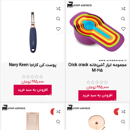
مجموعه ابزار آشپزخانه Crick crack
پوست کن کاراجا Navy Keen
M-615
995,000
تومان
995,000
تومان
افزودن به سبد خرید
افزودن به سبد خرید
-29%
-33%