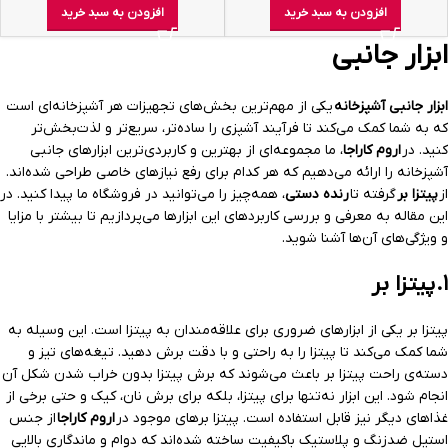
افزودن به سبد خرید
افزودن به سبد خرید
ابزار جانبی
ابزار جانبی آشپزخانه
یکی از مهم‌ترین بخش‌های تجهیزات هر آشپزخانه‌ای است
که به شما کمک می‌کند تا فرآیند آشپزی را ساده‌تر، سریع‌تر و لذت‌بخش‌تر
کنید. در
اروم کاراجا
، ما مجموعه‌ای از بهترین و کاربردی‌ترین ابزارهای جانبی
آشپزخانه را ارائه می‌دهیم که هر کدام برای رفع نیازهای خاصی طراحی شده‌اند.
از
پیتزا بر
گرفته تا
رنده دستی
، همه‌چیز را می‌توانید در فروشگاه ما پیدا کنید. در
این مقاله به معرفی و بررسی کاربردهای این ابزارها می‌پردازیم تا بیشتر با مزایا
و ویژگی‌های آن‌ها آشنا شوید.
۱.
پیتزا بر
پیتزا بر یکی از ابزارهای ضروری برای علاقه‌مندان به پیتزا است. این وسیله به
شما کمک می‌کند تا پیتزا را به راحتی و با دقت برش دهید. تیغه‌های تیز و
دسته‌ی راحت پیتزا بر باعث می‌شوند که برش پیتزا بدون خراب شدن شکل آن
انجام شود. این ابزار نه‌تنها برای پیتزا، بلکه برای برش نان، کیک و حتی برخی از
غذاهای دیگر نیز قابل استفاده است. پیتزا برهای موجود در
اروم کاراجا
از جنس
استیل ضدزنگ و پلاستیک باکیفیت ساخته شده‌اند که دوام و ماندگاری بالایی