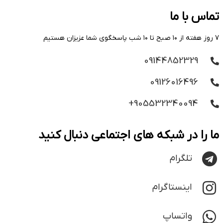
تماس با ما
۷ روز هفته از ۱۰ صبح تا ۱۰ شب پاسخگوی شما عزیزان هستیم
09144852329
09126016496
905532340094+
ما را در شبکه های اجتماعی دنبال کنید
تلگرام
اینستاگرام
واتساپ