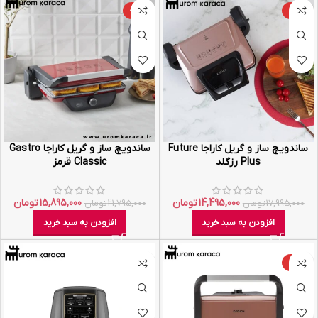
-27%
-19%
ساندویچ ساز و گریل کاراجا Future
ساندویچ ساز و گریل کاراجا Gastro
Plus رزگلد
Classic قرمز
14,495,000
تومان
15,895,000
تومان
17,995,000
تومان
21,795,000
تومان
افزودن به سبد خرید
افزودن به سبد خرید
-21%