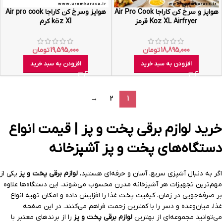
هواپز و سرخ کن کاراجا Air Pro Cook
هواپز وسرخ کن کاراجا‌ Air pro cook
Koz XL Airfryer قرمز
köz Xl کرم
18,895,000
تومان
19,595,000
تومان
افزودن به سبد خرید
افزودن به سبد خرید
→
2
1
خرید لوازم برقی پخت و پز | قیمت انواع
دستگاه‌های پخت و پز آشپزخانه
اگر به دنبال آشپزی سریع، آسان و حرفه‌ای هستید،
لوازم برقی پخت و پز
یکی از
مهم‌ترین تجهیزات هر آشپزخانه مدرن محسوب می‌شوند. این دستگاه‌ها علاوه
بر صرفه‌جویی در زمان، کیفیت پخت غذا را افزایش داده و امکان تهیه انواع
غذا، میان‌وعده و دسر را با کمترین زحمت فراهم می‌کنند. در این صفحه
می‌توانید مجموعه‌ای از بهترین
لوازم برقی پخت و پز
را از برندهای معتبر با