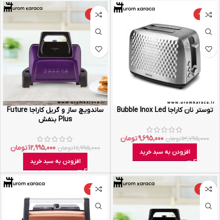
-28%
-30%
توستر نان کاراجا Bubble Inox Led
ساندویچ ساز و گریل کاراجا Future
Plus بنفش
9,695,000
تومان
13,795,000
تومان
12,995,000
تومان
17,995,000
تومان
افزودن به سبد خرید
افزودن به سبد خرید
-30%
-28%