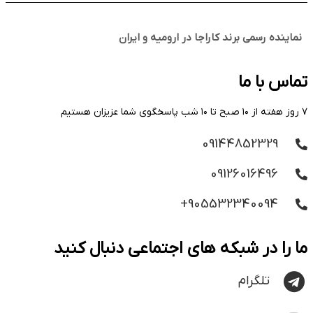
نماینده رسمی برند کاراجا در ارومیه و ایران
تماس با ما
۷ روز هفته از ۱۰ صبح تا ۱۰ شب پاسخگوی شما عزیزان هستیم
09144852329
09126016496
905532340094+
ما را در شبکه های اجتماعی دنبال کنید
تلگرام