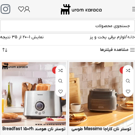
خانه
لوازم برقی پخت و پز
نمایش 1–20 از 35 نتیجه
مشاهده فیلترها
-24%
-4%
توستر نان کاراجا Massimo طوسی
توستر نان هومند Breadfast 1502h