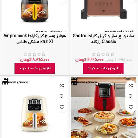
ساندویچ ساز و گریل کاراجا Gastro
هواپز وسرخ کن کاراجا‌ Air pro cook
Classic رزگلد
köz Xl مشکی طلایی
16,995,000
تومان
18,895,000
تومان
21,395,000
تومان
افزودن به سبد خرید
افزودن به سبد خرید