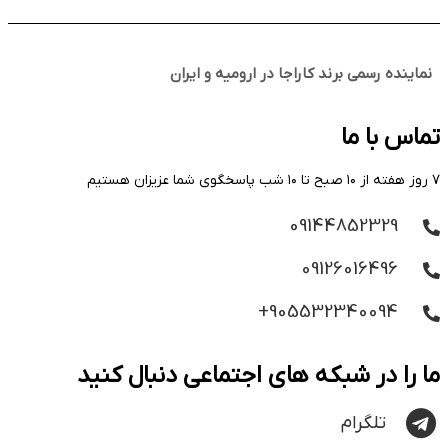
نماینده رسمی برند کاراجا در ارومیه و ایران
تماس با ما
۷ روز هفته از ۱۰ صبح تا ۱۰ شب پاسخگوی شما عزیزان هستیم
09144852329
09126016496
905532340094+
ما را در شبکه های اجتماعی دنبال کنید
تلگرام